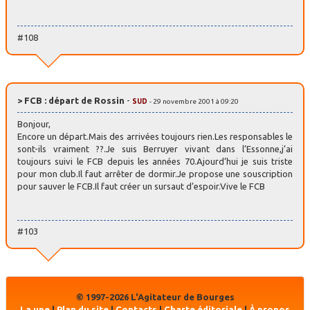
#108
> FCB : départ de Rossin
-
SUD
- 29 novembre 2001 à 09:20
Bonjour,
Encore un départ.Mais des arrivées toujours rien.Les responsables le
sont-ils vraiment ??.Je suis Berruyer vivant dans l’Essonne,j’ai
toujours suivi le FCB depuis les années 70.Ajourd’hui je suis triste
pour mon club.Il faut arrêter de dormir.Je propose une souscription
pour sauver le FCB.Il faut créer un sursaut d’espoir.Vive le FCB
#103
© 1997-2026 L'Agitateur de Bourges
La une
|
Plan du site
|
Contacts
|
Charte éditoriale
|
À propos