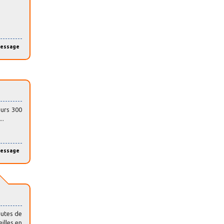
message
eurs 300
..
message
autes de
illes en