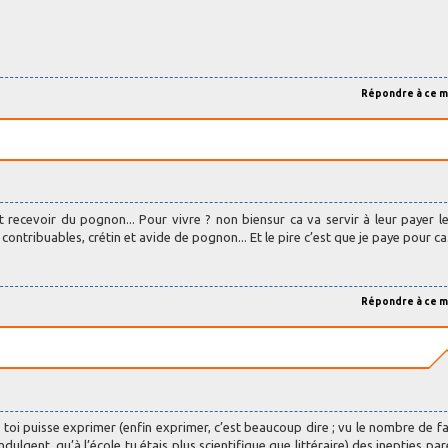
Répondre à ce 
nt recevoir du pognon... Pour vivre ? non biensur ca va servir à leur payer l
ntribuables, crétin et avide de pognon... Et le pire c’est que je paye pour ca.
Répondre à ce 
 toi puisse exprimer (enfin exprimer, c’est beaucoup dire ; vu le nombre de f
ulgent, qu’à l’école tu étais plus scientifique que littéraire) des inepties pare