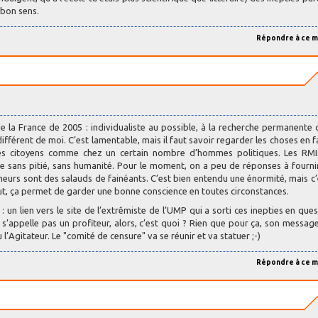
 bon sens.
Répondre à ce 
 la France de 2005 : individualiste au possible, à la recherche permanente
différent de moi. C’est lamentable, mais il faut savoir regarder les choses en f
les citoyens comme chez un certain nombre d’hommes politiques. Les RMI
sans pitié, sans humanité. Pour le moment, on a peu de réponses à fournir
eurs sont des salauds de fainéants. C’est bien entendu une énormité, mais c’
rtout, ça permet de garder une bonne conscience en toutes circonstances.
 un lien vers le site de l’extrêmiste de l’UMP qui a sorti ces inepties en ques
ne s’appelle pas un profiteur, alors, c’est quoi ? Rien que pour ça, son messag
u l’Agitateur. Le "comité de censure" va se réunir et va statuer ;-)
Répondre à ce 