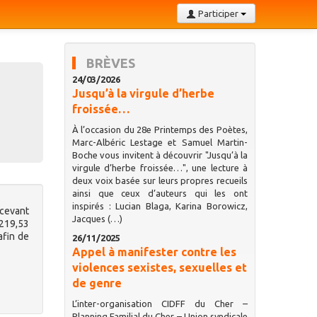
Participer
BRÈVES
24/03/2026
Jusqu’à la virgule d’herbe
froissée…
À l’occasion du 28e Printemps des Poètes,
Marc-Albéric Lestage et Samuel Martin-
Boche vous invitent à découvrir "Jusqu’à la
virgule d’herbe froissée…", une lecture à
deux voix basée sur leurs propres recueils
ainsi que ceux d’auteurs qui les ont
inspirés : Lucian Blaga, Karina Borowicz,
rcevant
Jacques (…)
 219,53
afin de
26/11/2025
Appel à manifester contre les
violences sexistes, sexuelles et
de genre
L’inter-organisation CIDFF du Cher –
Planning Familial du Cher – Union syndicale