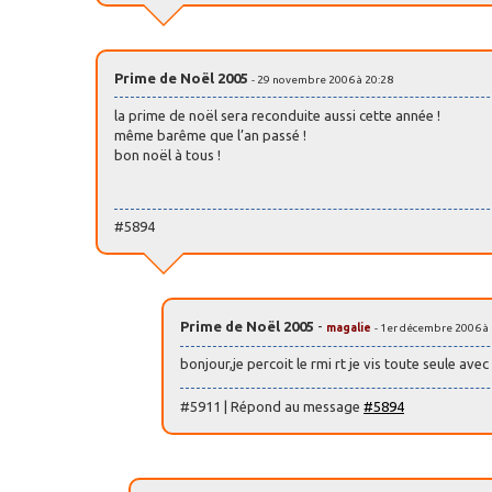
Prime de Noël 2005
- 29 novembre 2006 à 20:28
la prime de noël sera reconduite aussi cette année !
même barême que l’an passé !
bon noël à tous !
#5894
Prime de Noël 2005
-
magalie
- 1er décembre 2006 à
bonjour,je percoit le rmi rt je vis toute seule av
#5911 | Répond au message
#5894