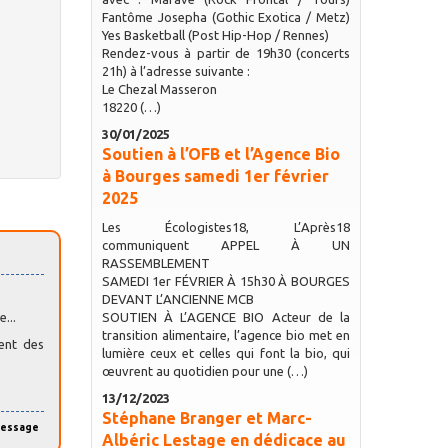
Fantôme Josepha (Gothic Exotica / Metz)
Yes Basketball (Post Hip-Hop / Rennes)
Rendez-vous à partir de 19h30 (concerts
21h) à l’adresse suivante :
Le Chezal Masseron
18220 (…)
30/01/2025
Soutien à l’OFB et l’Agence Bio
à Bourges samedi 1er février
2025
Les Écologistes18, L’Après18
communiquent APPEL À UN
RASSEMBLEMENT
SAMEDI 1er FÉVRIER À 15h30 À BOURGES
DEVANT L’ANCIENNE MCB
SOUTIEN À L’AGENCE BIO Acteur de la
...
transition alimentaire, l’agence bio met en
ment des
lumière ceux et celles qui font la bio, qui
œuvrent au quotidien pour une (…)
13/12/2023
Stéphane Branger et Marc-
message
Albéric Lestage en dédicace au