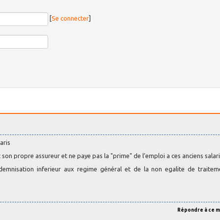
[
Se connecter
]
aris
t son propre assureur et ne paye pas la "prime" de l’emploi a ces anciens salarie
indemnisation inferieur aux regime général et de la non egalite de traite
Répondre à ce 