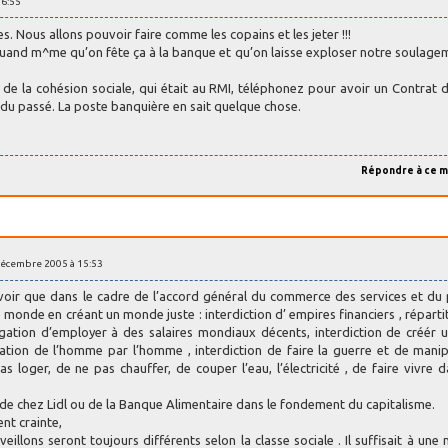
16:55
s. Nous allons pouvoir faire comme les copains et les jeter !!!
t quand m^me qu’on fête ça à la banque et qu’on laisse exploser notre soulage
, de la cohésion sociale, qui était au RMI, téléphonez pour avoir un Contrat d
s du passé. La poste banquière en sait quelque chose.
Répondre à ce 
décembre 2005 à 15:53
avoir que dans le cadre de l’accord général du commerce des services et du
e monde en créant un monde juste : interdiction d’ empires financiers , réparti
bligation d’employer à des salaires mondiaux décents, interdiction de créér 
tation de l’homme par l’homme , interdiction de faire la guerre et de manip
s loger, de ne pas chauffer, de couper l’eau, l’électricité , de faire vivre 
e chez Lidl ou de la Banque Alimentaire dans le fondement du capitalisme.
ent crainte,
illons seront toujours différents selon la classe sociale . Il suffisait à une 