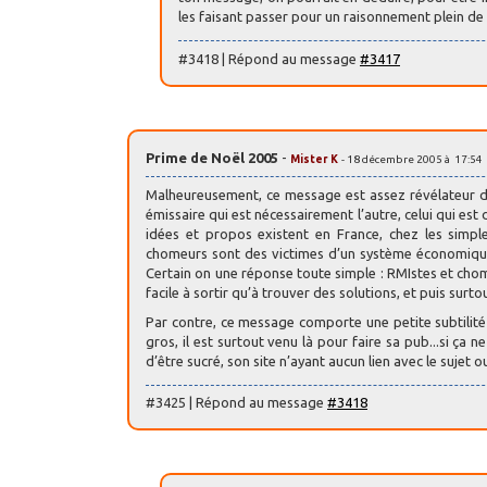
les faisant passer pour un raisonnement plein de
#3418 | Répond au message
#3417
Prime de Noël 2005
-
Mister K
- 18 décembre 2005 à 17:54
Malheureusement, ce message est assez révélateur de
émissaire qui est nécessairement l’autre, celui qui est 
idées et propos existent en France, chez les simp
chomeurs sont des victimes d’un système économique 
Certain on une réponse toute simple : RMIstes et chom
facile à sortir qu’à trouver des solutions, et puis su
Par contre, ce message comporte une petite subtilité :
gros, il est surtout venu là pour faire sa pub...si ça 
d’être sucré, son site n’ayant aucun lien avec le sujet o
#3425 | Répond au message
#3418