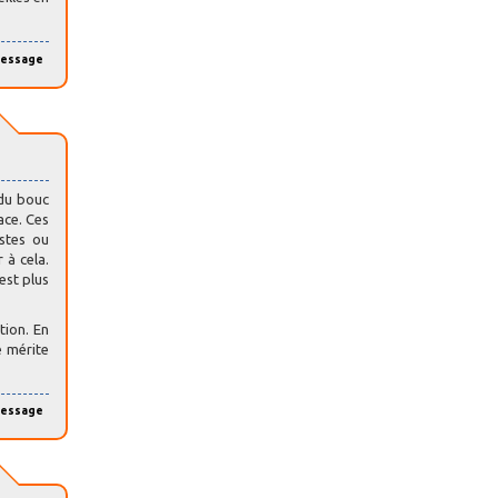
message
 du bouc
ace. Ces
stes ou
 à cela.
est plus
tion. En
e mérite
message