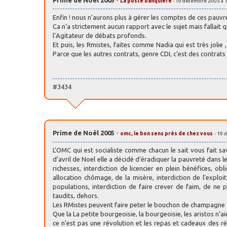
La poste banquière
- 19 décembre 2005 à 
Enfin ! nous n’aurons plus à gérer les comptes de ces pauvre
Ca n’a strictement aucun rapport avec le sujet mais fallai
l’Agitateur de débats profonds.
Et puis, les Rmistes, faites comme Nadia qui est très jolie 
Parce que les autres contrats, genre CDI, c’est des contrat
#3434
Prime de Noël 2005
-
omc, le bon sens près de chez vous
- 19 
L’OMC qui est socialiste comme chacun le sait vous fait s
d’avril de Noel elle a décidé d’éradiquer la pauvreté dans l
richesses, interdiction de licencier en plein bénéfices, o
allocation chômage, de la misère, interdiction de l’exploi
populations, interdiction de faire crever de faim, de ne pa
taudits, dehors.
Les RMistes peuvent faire peter le bouchon de champagne d
Que la La petite bourgeoisie, la bourgeoisie, les aristos n’ai
ce n’est pas une révolution et les repas et cadeaux des réve