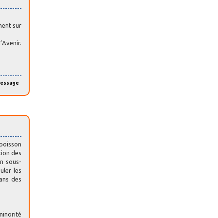
ment sur
’Avenir.
message
 poisson
tion des
un sous-
uler les
dans des
minorité