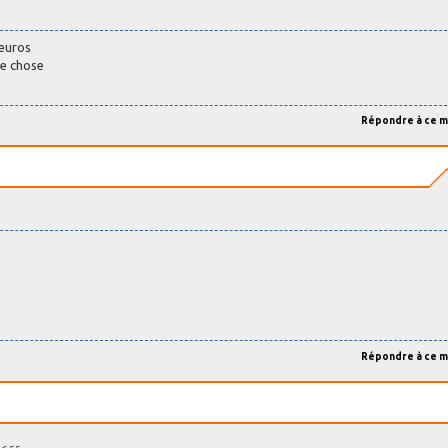
 euros
me chose
Répondre à ce 
Répondre à ce 