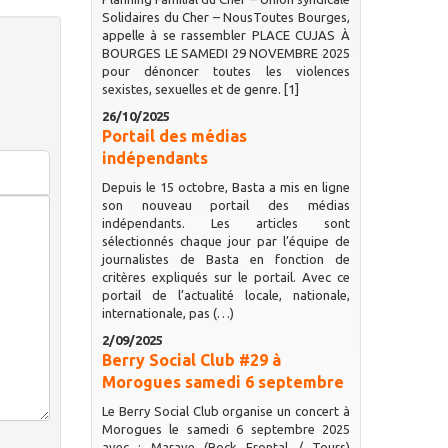
Solidaires du Cher – NousToutes Bourges,
appelle à se rassembler PLACE CUJAS À
BOURGES LE SAMEDI 29 NOVEMBRE 2025
pour dénoncer toutes les violences
sexistes, sexuelles et de genre. [1]
26/10/2025
Portail des médias
indépendants
Depuis le 15 octobre, Basta a mis en ligne
son nouveau portail des médias
indépendants. Les articles sont
sélectionnés chaque jour par l’équipe de
journalistes de Basta en fonction de
critères expliqués sur le portail. Avec ce
portail de l’actualité locale, nationale,
internationale, pas (…)
2/09/2025
Berry Social Club #29 à
Morogues samedi 6 septembre
Le Berry Social Club organise un concert à
Morogues le samedi 6 septembre 2025
avec : Marave (Rock Frontal / Tours)