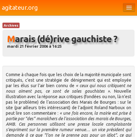
agitateur.org
Éditoriaux
Archives
Bourges & le Cher
Marais (dé)rive gauchiste ?
Société
mardi 21 février 2006 à 16:25
Culture
Médias
Comme à chaque fois que les choix de la majorité municipale sont
Dossiers
critiqués, c’est une stratégie de dénigrement qui est employée
par les élus sur l’air bien connu de
« ceux qui nous critiquent ne
Brèves
nous aiment pas, ce sont de sales gauchistes ».
Nouvelle
illustration avec la réponse aux critiques (fondées ou non, là n’est
pas le problème) de l’association des Marais de Bourges : sur le
site (par ailleurs très intéressant) de l’adjoint Roland Narboux on
peut lire son commentaire :
« une fois encore, la mairie est prise à
partie par "des" maraîchers de l’association des marais de Bourges,
AMB. Ces personnes utilisant une presse locale complaisante
s’expriment sur la première rumeur venue… un vice président qui
demande à ce que "l’on ne le prenne pas pour un idiot", ce qui