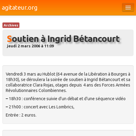
agitateur.org
Éditoriaux
Archives
Bourges & le Cher
Soutien à Ingrid Bétancourt
Société
jeudi 2 mars 2006 à 11:09
Culture
Médias
Vendredi 3 mars au Hublot (64 avenue de la Libération à Bourges à
Dossiers
18h30), se déroulera la soirée de soutien à Ingrid Bétancourt et sa
collaboratrice Clara Rojas, otages depuis 4 ans des Forces Armées
Brèves
Révolutionnaires Colombiennes.
–
18h30 : conférence suivie d’un débat et d’une séquence vidéo
–
21h00 : concert avec Les Lombrics,
Entrée : 2 euros.