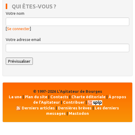
QUI ÊTES-VOUS ?
Votre nom
[
Se connecter
]
Votre adresse email
© 1997-2026 L'Agitateur de Bourges
La une
|
Plan du site
|
Contacts
|
Charte éditoriale
|
À propos
de l'Agitateur
|
Contribuer
|
Derniers articles
|
Dernières brèves
|
Les derniers
messages
|
Mastodon