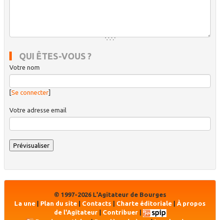
QUI ÊTES-VOUS ?
Votre nom
[
Se connecter
]
Votre adresse email
© 1997-2026 L'Agitateur de Bourges
La une
|
Plan du site
|
Contacts
|
Charte éditoriale
|
À propos
de l'Agitateur
|
Contribuer
|