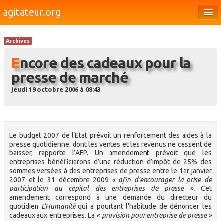
agitateur.org
Éditoriaux
Archives
Bourges & le Cher
Encore des cadeaux pour la
Société
presse de marché
Culture
jeudi 19 octobre 2006 à 08:43
Médias
Dossiers
Le budget 2007 de l’Etat prévoit un renforcement des aides à la
Brèves
presse quotidienne, dont les ventes et les revenus ne cessent de
baisser, rapporte l’AFP. Un amendement prévoit que les
entreprises bénéficierons d’une réduction d’impôt de 25% des
sommes versées à des entreprises de presse entre le 1er janvier
2007 et le 31 décembre 2009
« afin d’encourager la prise de
participation au capital des entreprises de presse ».
Cet
amendement correspond à une demande du directeur du
quotidien
L’Humanité
qui a pourtant l’habitude de dénoncer les
cadeaux aux entreprises. La
« provision pour entreprise de presse »