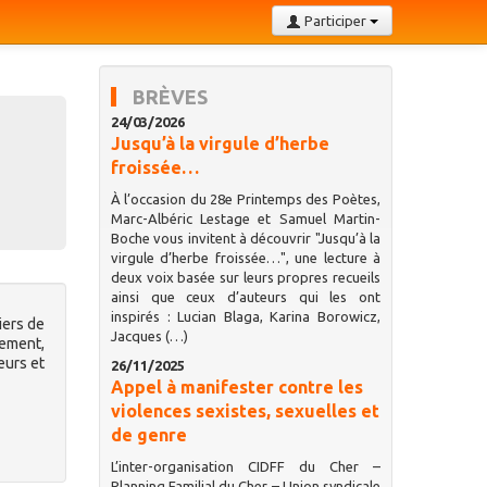
Participer
BRÈVES
24/03/2026
Jusqu’à la virgule d’herbe
froissée…
À l’occasion du 28e Printemps des Poètes,
Marc-Albéric Lestage et Samuel Martin-
Boche vous invitent à découvrir "Jusqu’à la
virgule d’herbe froissée…", une lecture à
deux voix basée sur leurs propres recueils
ainsi que ceux d’auteurs qui les ont
inspirés : Lucian Blaga, Karina Borowicz,
iers de
Jacques (…)
sement,
eurs et
26/11/2025
Appel à manifester contre les
violences sexistes, sexuelles et
de genre
L’inter-organisation CIDFF du Cher –
Planning Familial du Cher – Union syndicale