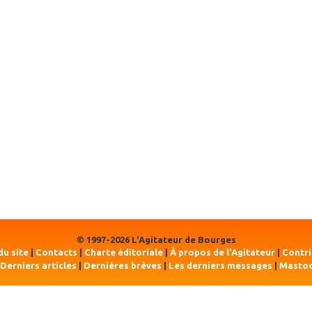
© 1997-2026 L'Agitateur de Bourges
du site
|
Contacts
|
Charte éditoriale
|
À propos de l'Agitateur
|
Contr
Derniers articles
|
Dernières brèves
|
Les derniers messages
|
Masto