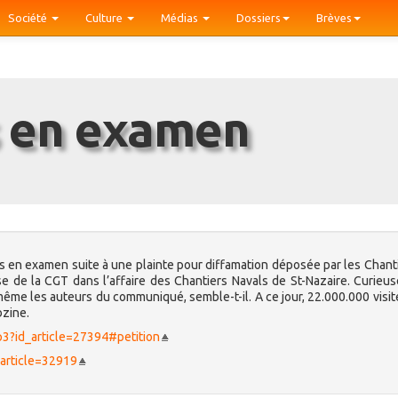
Société
Culture
Médias
Dossiers
Brèves
is en examen
is en examen suite à une plainte pour diffamation déposée par les Chant
e de la CGT dans l’affaire des Chantiers Navals de St-Nazaire. Curieu
s même les auteurs du communiqué, semble-t-il. A ce jour, 22.000.000 visit
bzine.
php3?id_article=27394#petition
d_article=32919