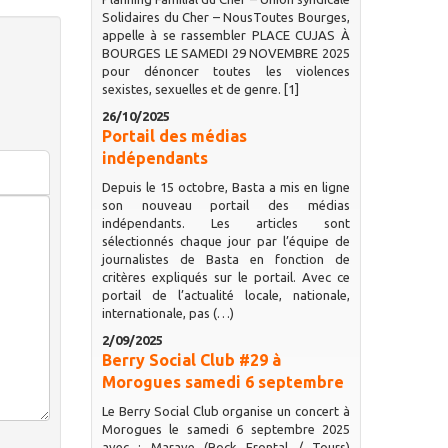
Solidaires du Cher – NousToutes Bourges,
appelle à se rassembler PLACE CUJAS À
BOURGES LE SAMEDI 29 NOVEMBRE 2025
pour dénoncer toutes les violences
sexistes, sexuelles et de genre. [1]
26/10/2025
Portail des médias
indépendants
Depuis le 15 octobre, Basta a mis en ligne
son nouveau portail des médias
indépendants. Les articles sont
sélectionnés chaque jour par l’équipe de
journalistes de Basta en fonction de
critères expliqués sur le portail. Avec ce
portail de l’actualité locale, nationale,
internationale, pas (…)
2/09/2025
Berry Social Club #29 à
Morogues samedi 6 septembre
Le Berry Social Club organise un concert à
Morogues le samedi 6 septembre 2025
avec : Marave (Rock Frontal / Tours)