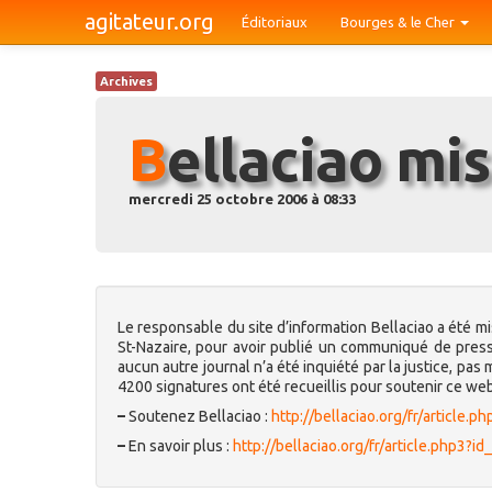
agitateur.org
Éditoriaux
Bourges & le Cher
Archives
Bellaciao m
mercredi 25 octobre 2006 à 08:33
Le responsable du site d’information Bellaciao a été m
St-Nazaire, pour avoir publié un communiqué de press
aucun autre journal n’a été inquiété par la justice, pa
4200 signatures ont été recueillis pour soutenir ce we
–
Soutenez Bellaciao :
http://bellaciao.org/fr/article.
–
En savoir plus :
http://bellaciao.org/fr/article.php3?i