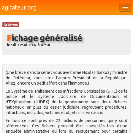
agitateur.org
Éditoriaux
Archives
Bourges & le Cher
Fichage généralisé
Société
lundi 7 mai 2007 à 07:38
Culture
Médias
(Une brève dans la série : vous avez aimé Nicolas Sarkozy ministre
Dossiers
de l’intérieur, vous allez l’adorer Président de la République.
Allez, encore un petit effort dans l’immonde.)
Brèves
Le Système de Traitement des Infractions Constatées (STIC) de la
police et le système JUdiciaire de Documentation et
d’EXploitation (JUDEX) de la gendarmerie sont deux fichiers
nationaux, en plus du casier judiciaire, regroupant procédures,
infractions, individus, victimes et objets mis en cause.
En tout ce sont près de 22 millions de personnes qui y sont
référencées. Ces fichiers peuvent être consultés lors d’une
enquête administrative ou lors du recrutement pour certains