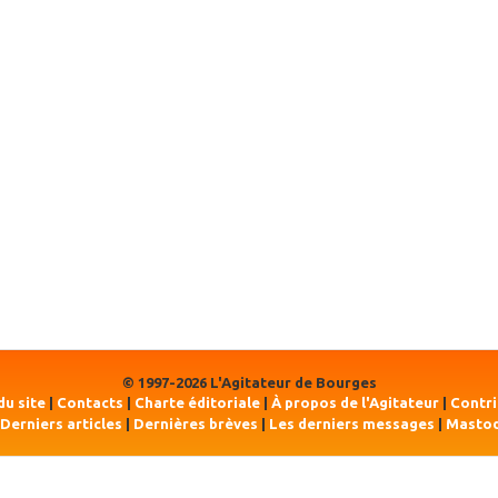
© 1997-2026 L'Agitateur de Bourges
du site
|
Contacts
|
Charte éditoriale
|
À propos de l'Agitateur
|
Contr
Derniers articles
|
Dernières brèves
|
Les derniers messages
|
Masto