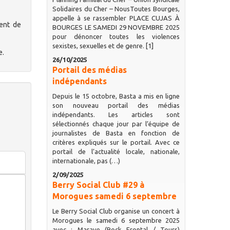
Solidaires du Cher – NousToutes Bourges,
appelle à se rassembler PLACE CUJAS À
ment de
BOURGES LE SAMEDI 29 NOVEMBRE 2025
pour dénoncer toutes les violences
sexistes, sexuelles et de genre. [1]
e.
26/10/2025
Portail des médias
indépendants
Depuis le 15 octobre, Basta a mis en ligne
son nouveau portail des médias
indépendants. Les articles sont
sélectionnés chaque jour par l’équipe de
journalistes de Basta en fonction de
critères expliqués sur le portail. Avec ce
portail de l’actualité locale, nationale,
internationale, pas (…)
2/09/2025
Berry Social Club #29 à
Morogues samedi 6 septembre
Le Berry Social Club organise un concert à
Morogues le samedi 6 septembre 2025
avec : Marave (Rock Frontal / Tours)