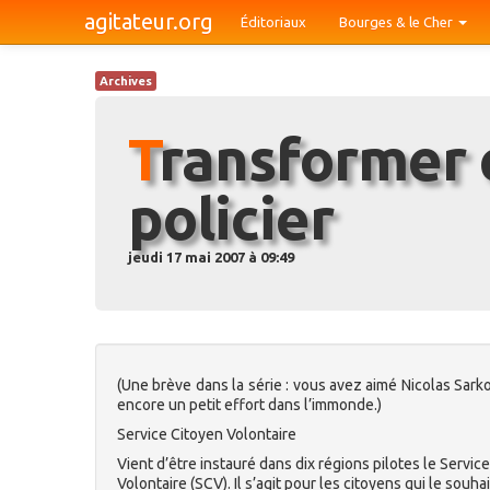
agitateur.org
Éditoriaux
Bourges & le Cher
Archives
Transformer chaque citoyen en
policier
jeudi 17 mai 2007 à 09:49
(Une brève dans la série : vous avez aimé Nicolas Sarkoz
encore un petit effort dans l’immonde.)
Service Citoyen Volontaire
Vient d’être instauré dans dix régions pilotes le Servic
Volontaire (SCV). Il s’agit pour les citoyens qui le souha