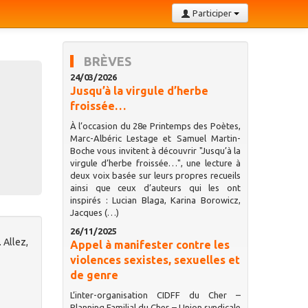
Participer
BRÈVES
24/03/2026
Jusqu’à la virgule d’herbe
froissée…
À l’occasion du 28e Printemps des Poètes,
Marc-Albéric Lestage et Samuel Martin-
Boche vous invitent à découvrir "Jusqu’à la
virgule d’herbe froissée…", une lecture à
deux voix basée sur leurs propres recueils
ainsi que ceux d’auteurs qui les ont
inspirés : Lucian Blaga, Karina Borowicz,
Jacques (…)
26/11/2025
 Allez,
Appel à manifester contre les
violences sexistes, sexuelles et
de genre
L’inter-organisation CIDFF du Cher –
Planning Familial du Cher – Union syndicale