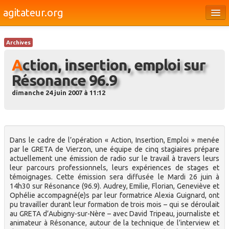
agitateur.org
Éditoriaux
Archives
Bourges & le Cher
Action, insertion, emploi sur
Société
Résonance 96.9
Culture
dimanche 24 juin 2007 à 11:12
Médias
Dossiers
Dans le cadre de l’opération « Action, Insertion, Emploi » menée
Brèves
par le GRETA de Vierzon, une équipe de cinq stagiaires prépare
actuellement une émission de radio sur le travail à travers leurs
leur parcours professionnels, leurs expériences de stages et
témoignages. Cette émission sera diffusée le Mardi 26 juin à
14h30 sur Résonance (96.9). Audrey, Emilie, Florian, Geneviève et
Ophélie accompagné(e)s par leur formatrice Alexia Guignard, ont
pu travailler durant leur formation de trois mois – qui se déroulait
au GRETA d’Aubigny-sur-Nère – avec David Tripeau, journaliste et
animateur à Résonance, autour de la technique de l’interview et