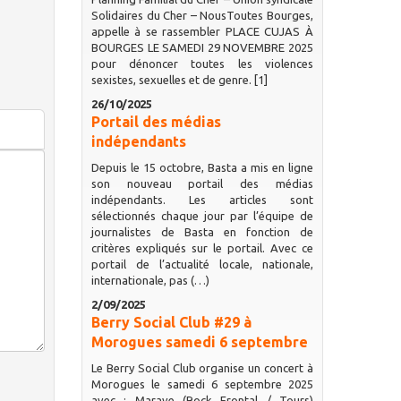
Solidaires du Cher – NousToutes Bourges,
appelle à se rassembler PLACE CUJAS À
BOURGES LE SAMEDI 29 NOVEMBRE 2025
pour dénoncer toutes les violences
sexistes, sexuelles et de genre. [1]
26/10/2025
Portail des médias
indépendants
Depuis le 15 octobre, Basta a mis en ligne
son nouveau portail des médias
indépendants. Les articles sont
sélectionnés chaque jour par l’équipe de
journalistes de Basta en fonction de
critères expliqués sur le portail. Avec ce
portail de l’actualité locale, nationale,
internationale, pas (…)
2/09/2025
Berry Social Club #29 à
Morogues samedi 6 septembre
Le Berry Social Club organise un concert à
Morogues le samedi 6 septembre 2025
avec : Marave (Rock Frontal / Tours)