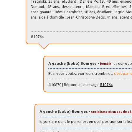
Trzcinski, 23 ans, étudiant ; Danièle Portal, 49 ans, enseig
Dumont, 48 ans, dessinateur ; Manuela Breda-Simoes, 54 
enseignante ; Rémi Chambrier, 18 ans, étudiant ; Ingrid Mou
ans, aide à domicile ; Jean-Christophe Decis, 41 ans, agent 
#10764
A gauche (bobo) Bourges
-
bombix
- 26 février 2
Et si vous voulez voir leurs trombines,
c’est par ic
#10870 | Répond au message
#10764
A gauche (bobo) Bourges
-
socialisme et un peu de sé
le yorshire dans le panier est en quel position sur la li