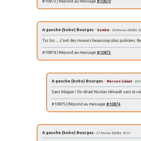
#10872 | Répond au message
#10870
A gauche (bobo) Bourges
-
bombix
- 26 février 2008 à 2
Tss tss ... z’ont des moeurs beaucoup plus policées. 
#10874 | Répond au message
#10872
A gauche (bobo) Bourges
-
Mercure Galant
- 26 
Sans blague ! On dirait Nicolas Hénault sans la raie
#10875 | Répond au message
#10874
A gauche (bobo) Bourges
- 27 février 2008 à 10:31