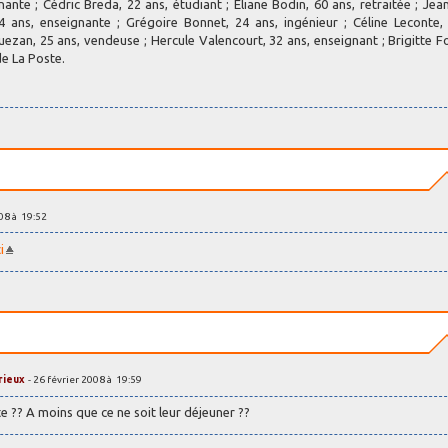
nante ; Cédric Breda, 22 ans, étudiant ; Eliane Bodin, 60 ans, retraitée ; Jea
ans, enseignante ; Grégoire Bonnet, 24 ans, ingénieur ; Céline Leconte,
ezan, 25 ans, vendeuse ; Hercule Valencourt, 32 ans, enseignant ; Brigitte Fo
de La Poste.
008 à 19:52
i
rieux
- 26 février 2008 à 19:59
ste ?? A moins que ce ne soit leur déjeuner ??