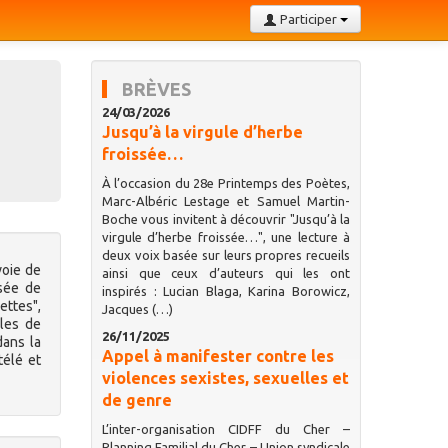
Participer
BRÈVES
24/03/2026
Jusqu’à la virgule d’herbe
froissée…
À l’occasion du 28e Printemps des Poètes,
Marc-Albéric Lestage et Samuel Martin-
Boche vous invitent à découvrir "Jusqu’à la
virgule d’herbe froissée…", une lecture à
deux voix basée sur leurs propres recueils
voie de
ainsi que ceux d’auteurs qui les ont
sée de
inspirés : Lucian Blaga, Karina Borowicz,
ettes",
Jacques (…)
lles de
26/11/2025
dans la
Appel à manifester contre les
télé et
violences sexistes, sexuelles et
de genre
L’inter-organisation CIDFF du Cher –
Planning Familial du Cher – Union syndicale