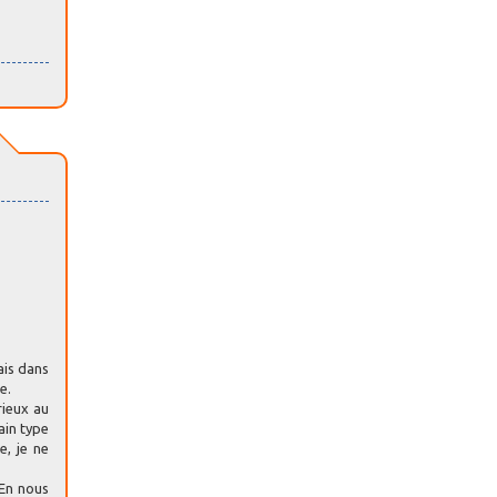
ais dans
e.
rieux au
ain type
e, je ne
 En nous