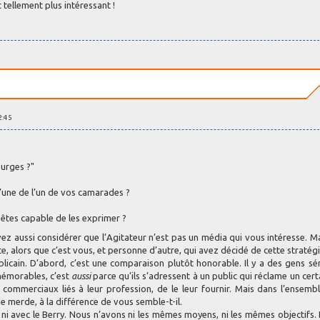
t tellement plus intéressant !
2:45
ourges ?"
’une de l’un de vos camarades ?
êtes capable de les exprimer ?
ouvez aussi considérer que l’Agitateur n’est pas un média qui vous intéresse. M
e, alors que c’est vous, et personne d’autre, qui avez décidé de cette stratégi
cain. D’abord, c’est une comparaison plutôt honorable. Il y a des gens sé
mémorables, c’est
aussi
parce qu’ils s’adressent à un public qui réclame un cert
 commerciaux liés à leur profession, de le leur fournir. Mais dans l’ensembl
 merde, à la différence de vous semble-t-il.
NR, ni avec le Berry. Nous n’avons ni les mêmes moyens, ni les mêmes objectifs.