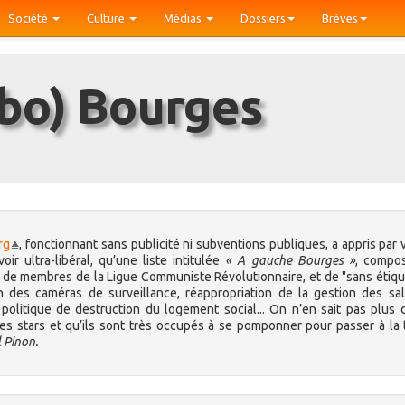
Société
Culture
Médias
Dossiers
Brèves
obo) Bourges
rg
, fonctionnant sans publicité ni subventions publiques, a appris par 
oir ultra-libéral, qu’une liste intitulée
« A gauche Bourges »
, compo
es, de membres de la Ligue Communiste Révolutionnaire, et de "sans étiqu
n des caméras de surveillance, réappropriation de la gestion des sa
 politique de destruction du logement social... On n’en sait pas plus 
es stars et qu’ils sont très occupés à se pomponner pour passer à la 
 Pinon.