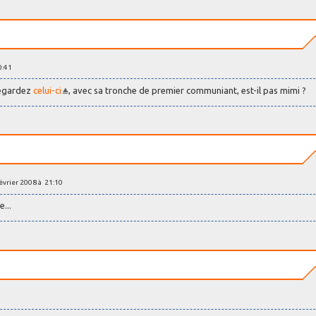
0:41
Regardez
celui-ci
, avec sa tronche de premier communiant, est-il pas mimi ?
février 2008 à 21:10
...