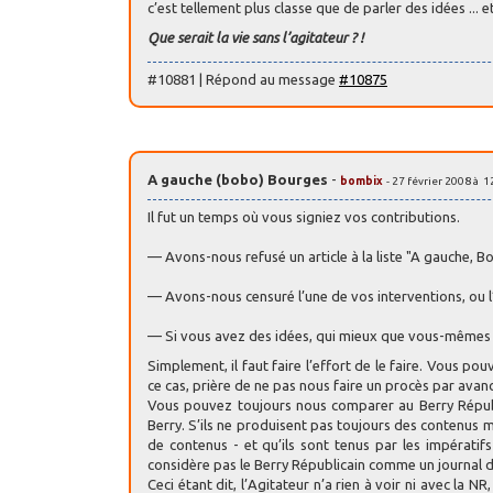
c’est tellement plus classe que de parler des idées ... e
Que serait la vie sans l’agitateur ? !
#10881 | Répond au message
#10875
A gauche (bobo) Bourges
-
bombix
- 27 février 2008 à 1
Il fut un temps où vous signiez vos contributions.
— Avons-nous refusé un article à la liste "A gauche, B
— Avons-nous censuré l’une de vos interventions, ou l
— Si vous avez des idées, qui mieux que vous-mêmes 
Simplement, il faut faire l’effort de le faire. Vous p
ce cas, prière de ne pas nous faire un procès par avanc
Vous pouvez toujours nous comparer au Berry Républi
Berry. S’ils ne produisent pas toujours des contenus 
de contenus - et qu’ils sont tenus par les impératifs
considère pas le Berry Républicain comme un journal de
Ceci étant dit, l’Agitateur n’a rien à voir ni avec la 