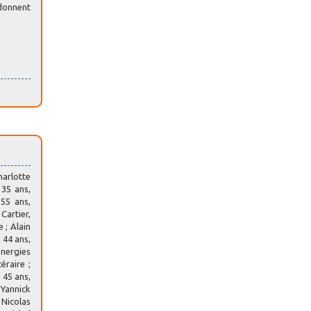
 donnent
Charlotte
 35 ans,
 55 ans,
Cartier,
 ; Alain
 44 ans,
énergies
éraire ;
 45 ans,
 Yannick
 Nicolas