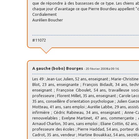
que de répondre à des bassesses de ce type. Les chiens ab
chaque jour d’avantage ce que Pierre Bourdieu appellent "d
Cordialement
Aurélien Boucher
#11072
A gauche (bobo) Bourges
- 20 février 2008 à 09:16
Les 49 : Jean-Luc Julien, 52 ans, enseignant ; Marie-Christine 
Blot, 23 ans, enseignante ; François Bidault, 34 ans, tech
enseignant ; Françoise Ciboulet, 54 ans, travailleuse soci
professeure ; Florent Millet, 35 ans, enseignant ; Carole Leco
35 ans, conseillère d’orientation psychologue ; Julien Gueze
Motteau, 41 ans, sans emploi ; Aurélie Labbe, 29 ans, assista
infirmière ; Cédric Rabineau, 34 ans, enseignant ; Anne-C
renouvelables ; Evelyne Martinet, 47 ans, commerçante ; Ala
Arnaud Charlon, 30 ans, sans emploi ; Eliane Cottin, 62 ans, r
professeure des écoles ; Pierre Haddad, 54 ans, porteur dist
Cadrot, 35 ans, vendeur ; Martine Bouakkaz, 54 ans, secrétai