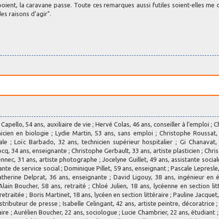
oient, la caravane passe. Toute ces remarques aussi futiles soient-elles me
es raisons d’agir".
Capello, 54 ans, auxiliaire de vie ; Hervé Colas, 46 ans, conseiller à l’emploi ; 
nicien en biologie ; Lydie Martin, 53 ans, sans emploi ; Christophe Roussat,
ale ; Loïc Barbado, 32 ans, technicien supérieur hospitalier ; Gi Chanavat,
cq, 34 ans, enseignante ; Christophe Gerbault, 33 ans, artiste plasticien ; Chris 
nnec, 31 ans, artiste photographe ; Jocelyne Guillet, 49 ans, assistante sociale
nte de service social ; Dominique Pillet, 59 ans, enseignant ; Pascale Lepresle,
atherine Delprat, 36 ans, enseignante ; David Ligouy, 38 ans, ingénieur en 
in Boucher, 58 ans, retraité ; Chloé Julien, 18 ans, lycéenne en section litt
etraitée ; Boris Martinet, 18 ans, lycéen en section littéraire ; Pauline Jacquet,
ributeur de presse ; Isabelle Celingant, 42 ans, artiste peintre, décoratrice ;
re ; Aurélien Boucher, 22 ans, sociologue ; Lucie Chambrier, 22 ans, étudiant ;