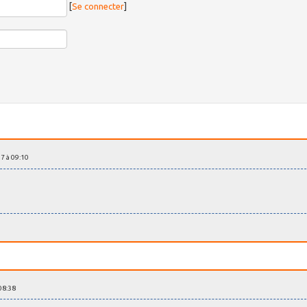
[
Se connecter
]
17 à 09:10
 08:38