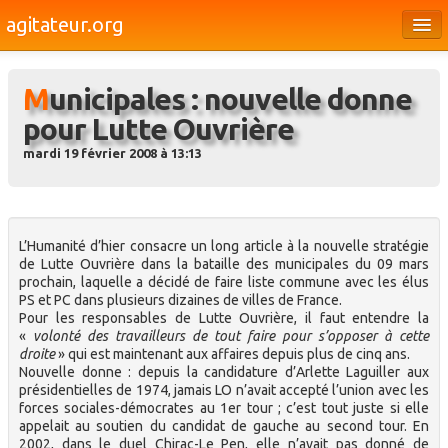
agitateur.org
Éditoriaux
Municipales : nouvelle donne
Bourges & le Cher
pour Lutte Ouvrière
Société
mardi 19 février 2008 à 13:13
Culture
Médias
L’Humanité d’hier consacre un long article à la nouvelle stratégie
Dossiers
de Lutte Ouvrière dans la bataille des municipales du 09 mars
prochain, laquelle a décidé de faire liste commune avec les élus
Brèves
PS et PC dans plusieurs dizaines de villes de France.
Pour les responsables de Lutte Ouvrière, il faut entendre la
«
volonté des travailleurs de tout faire pour s’opposer à cette
droite
» qui est maintenant aux affaires depuis plus de cinq ans.
Nouvelle donne : depuis la candidature d’Arlette Laguiller aux
présidentielles de 1974, jamais LO n’avait accepté l’union avec les
forces sociales-démocrates au 1er tour ; c’est tout juste si elle
appelait au soutien du candidat de gauche au second tour. En
2002, dans le duel Chirac-Le Pen, elle n’avait pas donné de