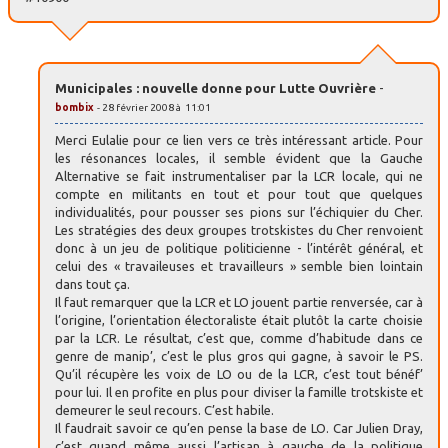
Municipales : nouvelle donne pour Lutte Ouvrière
-
bombix
- 28 février 2008 à 11:01
Merci Eulalie pour ce lien vers ce très intéressant article. Pour
les résonances locales, il semble évident que la Gauche
Alternative se fait instrumentaliser par la LCR locale, qui ne
compte en militants en tout et pour tout que quelques
individualités, pour pousser ses pions sur l’échiquier du Cher.
Les stratégies des deux groupes trotskistes du Cher renvoient
donc à un jeu de politique politicienne - l’intérêt général, et
celui des « travaileuses et travailleurs » semble bien lointain
dans tout ça.
Il faut remarquer que la LCR et LO jouent partie renversée, car à
l’origine, l’orientation électoraliste était plutôt la carte choisie
par la LCR. Le résultat, c’est que, comme d’habitude dans ce
genre de manip’, c’est le plus gros qui gagne, à savoir le PS.
Qu’il récupère les voix de LO ou de la LCR, c’est tout bénéf’
pour lui. Il en profite en plus pour diviser la famille trotskiste et
demeurer le seul recours. C’est habile.
Il faudrait savoir ce qu’en pense la base de LO. Car Julien Dray,
c’est quand même aussi l’artisan à gauche de la politique