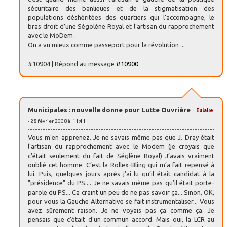
sécuritaire des banlieues et de la stigmatisation des
populations déshéritées des quartiers qui l’accompagne, le
bras droit d’une Ségolène Royal et l’artisan du rapprochement
avec le MoDem .
On a vu mieux comme passeport pour la révolution ...
#10904 | Répond au message
#10900
Municipales : nouvelle donne pour Lutte Ouvrière
-
Eulalie
- 28 février 2008 à 11:41
Vous m’en apprenez. Je ne savais même pas que J. Dray était
l’artisan du rapprochement avec le Modem (je croyais que
c’était seulement du fait de Séglène Royal) J’avais vraiment
oublié cet homme. C’est la Rollex-Bling qui m’a fait repensé à
lui. Puis, quelques jours après j’ai lu qu’il était candidat à la
"présidence" du PS.... Je ne savais même pas qu’il était porte-
parole du PS... Ca craint un peu de ne pas savoir ça... Sinon, OK,
pour vous la Gauche Alternative se fait instrumentaliser... Vous
avez sûrement raison. Je ne voyais pas ça comme ça. Je
pensais que c’était d’un commun accord. Mais oui, la LCR au