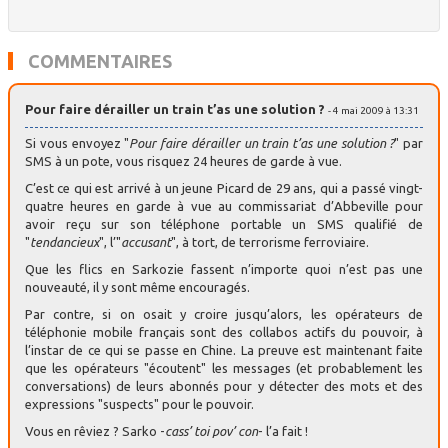
COMMENTAIRES
Pour faire dérailler un train t’as une solution ?
- 4 mai 2009 à 13:31
Si vous envoyez "
Pour faire dérailler un train t’as une solution ?
" par
SMS à un pote, vous risquez 24 heures de garde à vue.
C’est ce qui est arrivé à un jeune Picard de 29 ans, qui a passé vingt-
quatre heures en garde à vue au commissariat d’Abbeville pour
avoir reçu sur son téléphone portable un SMS qualifié de
"
tendancieux
", l’"
accusant
", à tort, de terrorisme ferroviaire.
Que les flics en Sarkozie fassent n’importe quoi n’est pas une
nouveauté, il y sont même encouragés.
Par contre, si on osait y croire jusqu’alors, les opérateurs de
téléphonie mobile français sont des collabos actifs du pouvoir, à
l’instar de ce qui se passe en Chine. La preuve est maintenant faite
que les opérateurs "écoutent" les messages (et probablement les
conversations) de leurs abonnés pour y détecter des mots et des
expressions "suspects" pour le pouvoir.
Vous en rêviez ? Sarko -
cass’ toi pov’ con
- l’a fait !