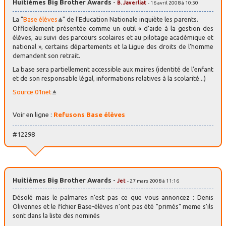
Huitièmes Big Brother Awards
-
B. Javerliat
- 16 avril 2008 à 10:30
La "
Base élèves
" de l’Education Nationale inquiète les parents.
Officiellement présentée comme un outil « d’aide à la gestion des
élèves, au suivi des parcours scolaires et au pilotage académique et
national », certains départements et la Ligue des droits de l’homme
demandent son retrait.
La base sera partiellement accessible aux maires (identité de l’enfant
et de son responsable légal, informations relatives à la scolarité...)
Source 01net
Voir en ligne :
Refusons Base élèves
#12298
Huitièmes Big Brother Awards
-
Jet
- 27 mars 2008 à 11:16
Désolé mais le palmares n’est pas ce que vous annoncez : Denis
Olivennes et le fichier Base-élèves n’ont pas été "primés" meme s’ils
sont dans la liste des nominés