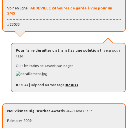
Voir en ligne :
ABBEVILLE 24 heures de garde à vue pour un
SMS
#23033
Pour faire dérailler un train t’as une solution ?
- 5 mai 2009 à
12:50
Oui : les trains ne savent pas nager
#23044 | Répond au message
#23033
Neuvièmes Big Brother Awards
- 8 avril 2009 à 13:10
Palmares 2009