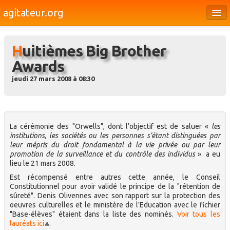
agitateur.org
Éditoriaux
Huitièmes Big Brother
Bourges & le Cher
Awards
Société
jeudi 27 mars 2008 à 08:30
Culture
Médias
La cérémonie des "Orwells", dont l’objectif est de saluer «
les
Dossiers
institutions, les sociétés ou les personnes s’étant distinguées par
leur mépris du droit fondamental à la vie privée ou par leur
Brèves
promotion de la surveillance et du contrôle des individus
». a eu
lieu le 21 mars 2008.
Est récompensé entre autres cette année, le Conseil
Constitutionnel pour avoir validé le principe de la "rétention de
sûreté". Denis Olivennes avec son rapport sur la protection des
oeuvres culturelles et le ministère de l’Education avec le fichier
"Base-élèves" étaient dans la liste des nominés.
Voir tous les
lauréats ici
.