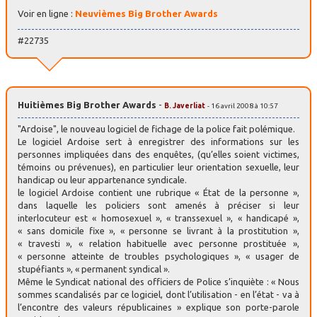
Voir en ligne :
Neuvièmes Big Brother Awards
#22735
Huitièmes Big Brother Awards
-
B. Javerliat
- 16 avril 2008 à 10:57
"Ardoise", le nouveau logiciel de fichage de la police fait polémique.
Le logiciel Ardoise sert à enregistrer des informations sur les
personnes impliquées dans des enquêtes, (qu’elles soient victimes,
témoins ou prévenues), en particulier leur orientation sexuelle, leur
handicap ou leur appartenance syndicale.
le logiciel Ardoise contient une rubrique « État de la personne »,
dans laquelle les policiers sont amenés à préciser si leur
interlocuteur est « homosexuel », « transsexuel », « handicapé »,
« sans domicile fixe », « personne se livrant à la prostitution »,
« travesti », « relation habituelle avec personne prostituée »,
« personne atteinte de troubles psychologiques », « usager de
stupéfiants », « permanent syndical ».
Même le Syndicat national des officiers de Police s’inquiète : « Nous
sommes scandalisés par ce logiciel, dont l’utilisation - en l’état - va à
l’encontre des valeurs républicaines » explique son porte-parole