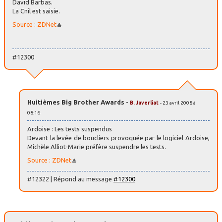
David Barbas.
La Cnil est saisie.
Source : ZDNet
#12300
Huitièmes Big Brother Awards
-
B. Javerliat
- 23 avril 2008 à
08:16
Ardoise : Les tests suspendus
Devant la levée de boucliers provoquée par le logiciel Ardoise,
Michèle Alliot-Marie préfère suspendre les tests.
Source : ZDNet
#12322 | Répond au message
#12300