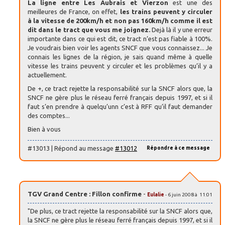
La ligne entre Les Aubrais et Vierzon
est une des
meilleures de France, on effet,
les trains peuvent y circuler
à la vitesse de 200km/h et non pas 160km/h comme il est
dit dans le tract que vous me joignez.
Dejà là il y une erreur
importante dans ce qui est dit, ce tract n’est pas fiable à 100%.
Je voudrais bien voir les agents SNCF que vous connaissez... Je
connais les lignes de la région, je sais quand même à quelle
vitesse les trains peuvent y circuler et les problèmes qu’il y a
actuellement.
De +, ce tract rejette la responsabilité sur la SNCF alors que, la
SNCF ne gère plus le réseau ferré français depuis 1997, et si il
faut s’en prendre à quelqu’unn c’est à RFF qu’il faut demander
des comptes...
Bien à vous
#13013 | Répond au message
#13012
Répondre à ce message
TGV Grand Centre : Fillon confirme
-
Eulalie
- 6 juin 2008 à 11:01
"De plus, ce tract rejette la responsabilité sur la SNCF alors que,
la SNCF ne gère plus le réseau ferré français depuis 1997, et si il