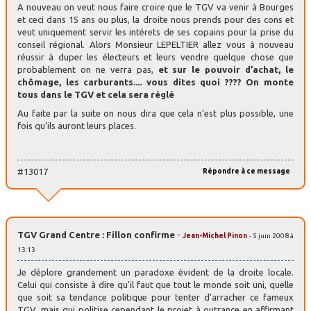
A nouveau on veut nous faire croire que le TGV va venir à Bourges
et ceci dans 15 ans ou plus, la droite nous prends pour des cons et
veut uniquement servir les intérets de ses copains pour la prise du
conseil régional. Alors Monsieur LEPELTIER allez vous à nouveau
réussir à duper les électeurs et leurs vendre quelque chose que
probablement on ne verra pas,
et sur le pouvoir d’achat, le
chômage, les carburants.... vous dites quoi ???? On monte
tous dans le TGV et cela sera réglé
Au faite par la suite on nous dira que cela n’est plus possible, une
fois qu’ils auront leurs places.
#13017
Répondre à ce message
TGV Grand Centre : Fillon confirme
-
Jean-Michel Pinon
- 5 juin 2008 à
13:13
Je déplore grandement un paradoxe évident de la droite locale.
Celui qui consiste à dire qu’il faut que tout le monde soit uni, quelle
que soit sa tendance politique pour tenter d’arracher ce fameux
TGV, mais qui politise cependant le projet à outrance en affirmant