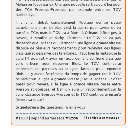
Mehun ou foecy par ex. Une gare nouvelle sert aujourd’hui pour
des TGV Province-Province, par exemple entre un TGV
Nantes-Lyon.
Il y a un débat complétement illogique qui se passe
actuellement entre les élus, c’est la guerre pour savoir ou va
passé le TGV, mais le TGV ira à Blois ! à Orléans, à Bourges, à
Nevers, à Moulins et Vichy, Clermont ! Le TGV ne va pas
desservir que Orléans ou Clermont ! Une ligne à grande vitesse
dispose de plusieurs raccordements pour rejoindre des lignes
classique et desservir des territoires, il faut bien la rentabilisé la
ligne ! Il pourrait y avoir un raccordement sur ligne classique
vers orléans pour desservir Blois. Le TGV continuerai
seulement son parcours sur la ligne classique pour rejoindre
Blois ! Il y aurait forçément du temps de gagner car le TGV
roulerait sur la ligne à grande vitesse jusqu’a Orléans. Et c’est
pareil pour Nevers, si la ligne à grande vitesse passe entre
Vierzon et Bourges, et bah il y aura un raccordement sur la
ligne classique Bourges-Vierzon et le TGV continuerai jusqu’a
Nevers sa route !
Si quelqu’un à des questions... Bien à vous
#13004 | Répond au message
#12998
Répondre à ce message