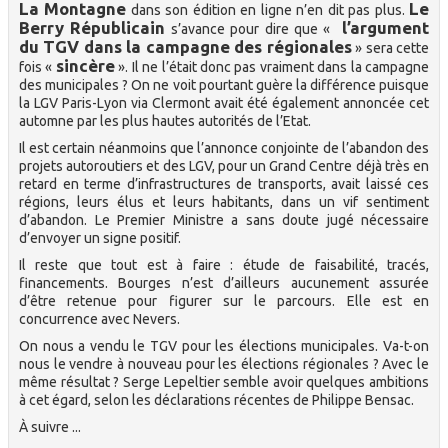
La Montagne
Le
dans son édition en ligne n’en dit pas plus.
Berry Républicain
l’argument
s’avance pour dire que «
du TGV dans la campagne des régionales
» sera cette
sincère
fois «
». Il ne l’était donc pas vraiment dans la campagne
des municipales ? On ne voit pourtant guère la différence puisque
la LGV Paris-Lyon via Clermont avait été également annoncée cet
automne par les plus hautes autorités de l’Etat.
Il est certain néanmoins que l’annonce conjointe de l’abandon des
projets autoroutiers et des LGV, pour un Grand Centre déjà très en
retard en terme d’infrastructures de transports, avait laissé ces
régions, leurs élus et leurs habitants, dans un vif sentiment
d’abandon. Le Premier Ministre a sans doute jugé nécessaire
d’envoyer un signe positif.
Il reste que tout est à faire : étude de faisabilité, tracés,
financements. Bourges n’est d’ailleurs aucunement assurée
d’être retenue pour figurer sur le parcours. Elle est en
concurrence avec Nevers.
On nous a vendu le TGV pour les élections municipales. Va-t-on
nous le vendre à nouveau pour les élections régionales ? Avec le
même résultat ? Serge Lepeltier semble avoir quelques ambitions
à cet égard, selon les déclarations récentes de Philippe Bensac.
À suivre ...