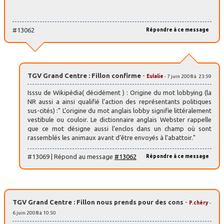
#13062
Répondre à ce message
TGV Grand Centre : Fillon confirme
-
Eulalie
- 7 juin 2008 à 23:59
Isssu de Wikipédia( décidément ) : Origine du mot lobbying (la
NR aussi a ainsi qualifié l’action des représentants politiques
sus-cités) :" L’origine du mot anglais lobby signifie littéralement
vestibule ou couloir. Le dictionnaire anglais Webster rappelle
que ce mot désigne aussi l’enclos dans un champ où sont
rassemblés les animaux avant d’être envoyés à l’abattoir."
#13069 | Répond au message
#13062
Répondre à ce message
TGV Grand Centre : Fillon nous prends pour des cons
-
P.chéry
-
6 juin 2008 à 10:50