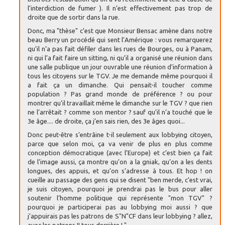
l’interdiction de fumer ). Il n’est effectivement pas trop de
droite que de sortir dans la rue.
Donc, ma "thèse" c’est que Monsieur Bensac amène dans notre
beau Berry un procédé qui sent l’Amérique : vous remarquerez
qu’il n’a pas fait défiler dans les rues de Bourges, ou à Panam,
ni qui l’a fait faire un sitting, ni qu’il a organisé une réunion dans
une salle publique un jour ouvrable une réunion d’information à
tous les citoyens sur le TGV. Je me demande même pourquoi il
a fait ça un dimanche. Qui pensait-il toucher comme
population ? Pas grand monde de préférence ? ou pour
montrer qu’il travaillait même le dimanche sur le TGV ? que rien
ne l’arrêtait ? comme son mentor ? sauf qu’il n’a touché que le
3e âge.... de droite, ça j’en sais rien, des 3e âges quoi...
Donc peut-être s’entrâine t-il seulement aux lobbying citoyen,
parce que selon moi, ça va venir de plus en plus comme
conception démocratique (avec l’Europe) et c’est bien ça fait
de l’image aussi, ça montre qu’on a la gniak, qu’on a les dents
longues, des appuis, et qu’on s’adresse à tous. Et hop ! on
cueille au passage des gens qui se disent "ben merde, c’est vrai,
je suis citoyen, pourquoi je prendrai pas le bus pour aller
soutenir l’homme politique qui représente "mon TGV" ?
pourquoi je participerai pas au lobbying moi aussi ? que
j’appuirais pas les patrons de S"N"CF dans leur lobbying ? allez,