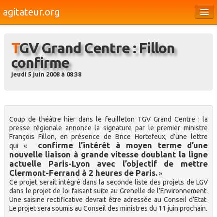
agitateur.org
Éditoriaux
TGV Grand Centre : Fillon
Bourges & le Cher
confirme
Société
jeudi 5 juin 2008 à 08:38
Culture
Médias
Coup de théâtre hier dans le feuilleton TGV Grand Centre : la
Dossiers
presse régionale annonce la signature par le premier ministre
François Fillon, en présence de Brice Hortefeux, d’une lettre
Brèves
confirme l’intérêt à moyen terme d’une
qui «
nouvelle liaison à grande vitesse doublant la ligne
actuelle Paris-Lyon avec l’objectif de mettre
Clermont-Ferrand à 2 heures de Paris.
»
Ce projet serait intégré dans la seconde liste des projets de LGV
dans le projet de loi faisant suite au Grenelle de l’Environnement.
Une saisine rectificative devrait être adressée au Conseil d’Etat.
Le projet sera soumis au Conseil des ministres du 11 juin prochain.