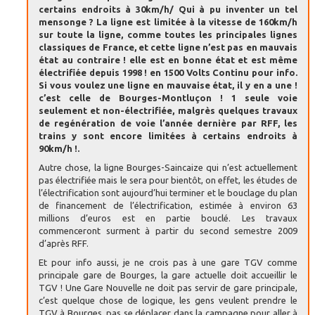
certains endroits à 30km/h/ Qui à pu inventer un tel
mensonge ? La ligne est limitée à la vitesse de 160km/h
sur toute la ligne, comme toutes les principales lignes
classiques de France, et cette ligne n’est pas en mauvais
état au contraire ! elle est en bonne état et est même
électrifiée depuis 1998 ! en 1500 Volts Continu pour info.
Si vous voulez une ligne en mauvaise état, il y en a une !
c’est celle de Bourges-Montluçon ! 1 seule voie
seulement et non-électrifiée, malgrès quelques travaux
de regénération de voie l’année dernière par RFF, les
trains y sont encore limitées à certains endroits à
90km/h !.
Autre chose, la ligne Bourges-Saincaize qui n’est actuellement
pas électrifiée mais le sera pour bientôt, on effet, les études de
l’électrification sont aujourd’hui terminer et le bouclage du plan
de financement de l’électrification, estimée à environ 63
millions d’euros est en partie bouclé. Les travaux
commenceront surment à partir du second semestre 2009
d’après RFF.
Et pour info aussi, je ne crois pas à une gare TGV comme
principale gare de Bourges, la gare actuelle doit accueillir le
TGV ! Une Gare Nouvelle ne doit pas servir de gare principale,
c’est quelque chose de logique, les gens veulent prendre le
TGV à Bourges, pas se déplacer dans la campagne pour aller à