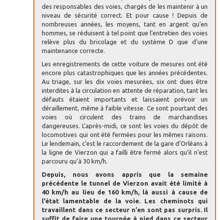
des responsables des voies, chargés de les maintenir à un
niveau de sécurité correct. Et pour cause ! Depuis de
nombreuses années, les moyens, tant en argent qu’en
hommes, se réduisent à tel point que l’entretien des voies
relève plus du bricolage et du système D que d’une
maintenance correcte.
Les enregistrements de cette voiture de mesures ont été
encore plus catastrophiques que les années précédentes.
Au triage, sur les dix voies mesurées, six ont dues être
interdites à la circulation en attente de réparation, tant les
défauts étaient importants et laissaient prévoir un
déraillement, même à faible vitesse. Ce sont pourtant des
voies où circulent des trains de marchandises
dangereuses. L’après-midi, ce sont les voies du dépôt de
locomotives qui ont été fermées pour les mêmes raisons.
Le lendemain, c’est le raccordement de la gare d’Orléans à
la ligne de Vierzon qui a failli être fermé alors qu’il n’est
parcouru qu’à 30 km/h.
Depuis, nous avons appris que la semaine
précédente le tunnel de Vierzon avait été limité à
40 km/h au lieu de 160 km/h, là aussi à cause de
l’état lamentable de la voie. Les cheminots qui
travaillent dans ce secteur n’en sont pas surpris. Il
suffit de faire une tournée à pied dans ce secteur