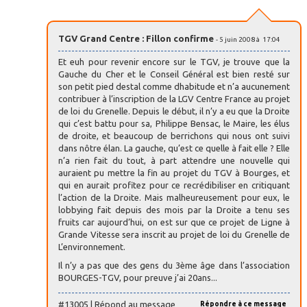
TGV Grand Centre : Fillon confirme
- 5 juin 2008 à 17:04
Et euh pour revenir encore sur le TGV, je trouve que la
Gauche du Cher et le Conseil Général est bien resté sur
son petit pied destal comme dhabitude et n’a aucunement
contribuer à l’inscription de la LGV Centre France au projet
de loi du Grenelle. Depuis le début, il n’y a eu que la Droite
qui c’est battu pour sa, Philippe Bensac, le Maire, les élus
de droite, et beaucoup de berrichons qui nous ont suivi
dans nôtre élan. La gauche, qu’est ce quelle à fait elle ? Elle
n’a rien fait du tout, à part attendre une nouvelle qui
auraient pu mettre la fin au projet du TGV à Bourges, et
qui en aurait profitez pour ce recrédibiliser en critiquant
l’action de la Droite. Mais malheureusement pour eux, le
lobbying fait depuis des mois par la Droite a tenu ses
fruits car aujourd’hui, on est sur que ce projet de Ligne à
Grande Vitesse sera inscrit au projet de loi du Grenelle de
L’environnement.
Il n’y a pas que des gens du 3ème âge dans l’association
BOURGES-TGV, pour preuve j’ai 20ans...
#13005 | Répond au message
Répondre à ce message