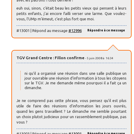
avec les patrons !! tous derrière ! "
euh oui, sinon, c’était beau les petits vieux qui pensent à leurs
petits enfants, j’ai encore failli verser une larme. Que voulez-
vous, l’UMp m’émeut, c’est plus fort que moi.
#13001 | Répond au message
#12996
Répondre à ce message
TGV Grand Centre : Fillon confirme
- 5 juin 2008 à 16:34
ni qu’il a organisé une réunion dans une salle publique un
jour ouvrable une réunion d’information à tous les citoyens
sur le TGV. Je me demande même pourquoi il a fait ça un
dimanche.
Je ne comprend pas cette phrase, vous pensez qu’il est plus
utile de faire des réunions d’information les jours ouvrés,
quand les gens travaillent ? Le dimanche me semble pourtant
un choix plutot judicieux pour un rassemblement publique, pas
vous ?
#13003 | Répond au message
#13001
Répondre à ce message