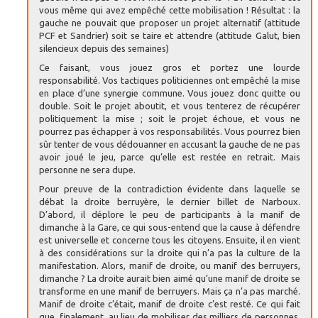
vous même qui avez empêché cette mobilisation ! Résultat : la
gauche ne pouvait que proposer un projet alternatif (attitude
PCF et Sandrier) soit se taire et attendre (attitude Galut, bien
silencieux depuis des semaines)
Ce faisant, vous jouez gros et portez une lourde
responsabilité. Vos tactiques politiciennes ont empêché la mise
en place d’une synergie commune. Vous jouez donc quitte ou
double. Soit le projet aboutit, et vous tenterez de récupérer
politiquement la mise ; soit le projet échoue, et vous ne
pourrez pas échapper à vos responsabilités. Vous pourrez bien
sûr tenter de vous dédouanner en accusant la gauche de ne pas
avoir joué le jeu, parce qu’elle est restée en retrait. Mais
personne ne sera dupe.
Pour preuve de la contradiction évidente dans laquelle se
débat la droite berruyère, le dernier billet de Narboux.
D’abord, il déplore le peu de participants à la manif de
dimanche à la Gare, ce qui sous-entend que la cause à défendre
est universelle et concerne tous les citoyens. Ensuite, il en vient
à des considérations sur la droite qui n’a pas la culture de la
manifestation. Alors, manif de droite, ou manif des berruyers,
dimanche ? La droite aurait bien aimé qu’une manif de droite se
transforme en une manif de berruyers. Mais ça n’a pas marché.
Manif de droite c’était, manif de droite c’est resté. Ce qui fait
que, finalement, au lieu de mobiliser des milliers de personnes,