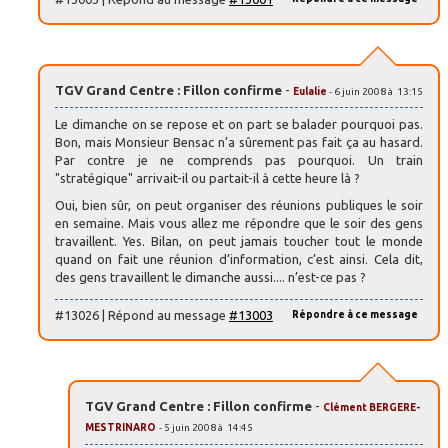
TGV Grand Centre : Fillon confirme
-
Eulalie
- 6 juin 2008 à 13:15
Le dimanche on se repose et on part se balader pourquoi pas.
Bon, mais Monsieur Bensac n’a sûrement pas fait ça au hasard.
Par contre je ne comprends pas pourquoi. Un train
"stratégique" arrivait-il ou partait-il à cette heure là ?
Oui, bien sûr, on peut organiser des réunions publiques le soir
en semaine. Mais vous allez me répondre que le soir des gens
travaillent. Yes. Bilan, on peut jamais toucher tout le monde
quand on fait une réunion d’information, c’est ainsi. Cela dit,
des gens travaillent le dimanche aussi.... n’est-ce pas ?
#13026 | Répond au message
#13003
Répondre à ce message
TGV Grand Centre : Fillon confirme
-
Clément BERGERE-
MESTRINARO
- 5 juin 2008 à 14:45