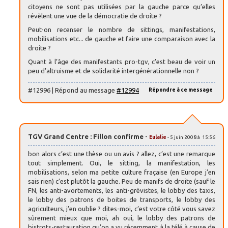
citoyens ne sont pas utilisées par la gauche parce qu’elles
révèlent une vue de la démocratie de droite ?
Peut-on recenser le nombre de sittings, manifestations,
mobilisations etc... de gauche et faire une comparaison avec la
droite ?
Quant à l’âge des manifestants pro-tgv, c’est beau de voir un
peu d’altruisme et de solidarité intergénérationnelle non ?
#12996 | Répond au message
#12994
Répondre à ce message
TGV Grand Centre : Fillon confirme
-
Eulalie
- 5 juin 2008 à 15:56
bon alors c’est une thèse ou un avis ? allez, c’est une remarque
tout simplement. Oui, le sitting, la manifestation, les
mobilisations, selon ma petite culture fraçaise (en Europe j’en
sais rien) c’est plutôt la gauche. Peu de manifs de droite (sauf le
FN, les anti-avortements, les anti-grèvistes, le lobby des taxis,
le lobby des patrons de boites de transports, le lobby des
agriculteurs, j’en oublie ? dites-moi, c’est votre côté vous savez
sûrement mieux que moi, ah oui, le lobby des patrons de
bistrots-restauration qu’on a vu récemment à la télé à cause de