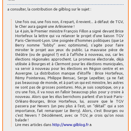
a consulter, la contribution de gilblog sur le sujet :
Une fois oui, une fois non, il repart, il revient... à défaut de TGV,
le Cher aura gagné une Arlésienne !
Le 4 juin, le Premier ministre François Fillon a signé devant Brice
Hortefeux la lettre qui va relancer le projet d’une liaison TGV
Paris-Clermont-Lyon. Une poignée d’hommes politiques (que Le
Berry nomme “lobby” avec optimisme), s’agite pour faire
miroiter le projet aux yeux du public. La mauvaise pièce de
théâtre (ou de guignol ?) est à l’affiche à nouveau, oui, car les
élections régionales approchent. La promesse électorale, déjà
utilisée à Bourges et à Clermont pour les élections municipales,
va servir à nouveau pour les élections en Région centre et en
Auvergne. La distribution manque d’étoffe : Brice Hortefeux,
Rémy Pointereau, Philippe Bensac, Serge Lepeltier, ça ne fait
pas beaucoup de monde, et à part un qui est ministre, les autres
ne sont pas de grosses pointures. Moi, je suis sceptique, on y a
cru une fois, il va nous en falloir beaucoup plus pour y croire à
nouveau. Alors que les élus berrichons parlent d’un tracé Paris-
Orléans-Bourges, Brice Hortefeux, lui, assure que le TGV
passera par Nevers (un peu plus à l’est, un “détail” qui a son
importance, fait remarquer Le Berry). Alors, c’est Bourges ou
c’est Nevers ? Décidément, avec ce TGV, je crois qu’on nous
balade !
Lire mes articles dans
http://www.gilblog.fr