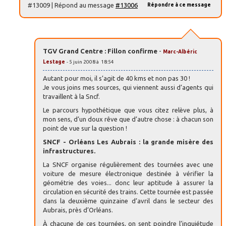
#13009 | Répond au message
#13006
Répondre à ce message
TGV Grand Centre : Fillon confirme
-
Marc-Albéric
Lestage
- 5 juin 2008 à 18:54
Autant pour moi, il s’agit de 40 kms et non pas 30 !
Je vous joins mes sources, qui viennent aussi d’agents qui
travaillent à la Sncf.
Le parcours hypothétique que vous citez relève plus, à
mon sens, d’un doux rêve que d’autre chose : à chacun son
point de vue sur la question !
SNCF - Orléans Les Aubrais : la grande misère des
infrastructures.
La SNCF organise régulièrement des tournées avec une
voiture de mesure électronique destinée à vérifier la
géométrie des voies... donc leur aptitude à assurer la
circulation en sécurité des trains. Cette tournée est passée
dans la deuxième quinzaine d’avril dans le secteur des
Aubrais, près d’Orléans.
À chacune de ces tournées, on sent poindre l’inquiétude