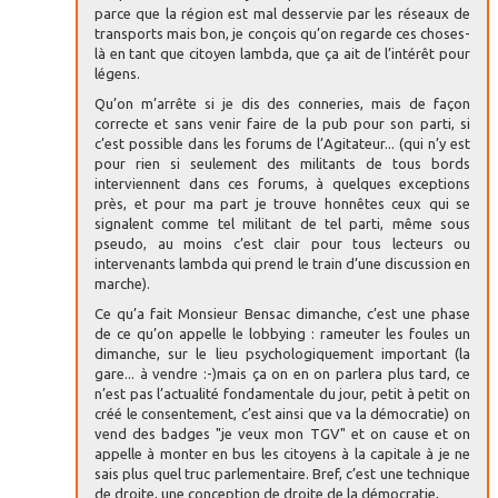
parce que la région est mal desservie par les réseaux de
transports mais bon, je conçois qu’on regarde ces choses-
là en tant que citoyen lambda, que ça ait de l’intérêt pour
légens.
Qu’on m’arrête si je dis des conneries, mais de façon
correcte et sans venir faire de la pub pour son parti, si
c’est possible dans les forums de l’Agitateur... (qui n’y est
pour rien si seulement des militants de tous bords
interviennent dans ces forums, à quelques exceptions
près, et pour ma part je trouve honnêtes ceux qui se
signalent comme tel militant de tel parti, même sous
pseudo, au moins c’est clair pour tous lecteurs ou
intervenants lambda qui prend le train d’une discussion en
marche).
Ce qu’a fait Monsieur Bensac dimanche, c’est une phase
de ce qu’on appelle le lobbying : rameuter les foules un
dimanche, sur le lieu psychologiquement important (la
gare... à vendre :-)mais ça on en on parlera plus tard, ce
n’est pas l’actualité fondamentale du jour, petit à petit on
créé le consentement, c’est ainsi que va la démocratie) on
vend des badges "je veux mon TGV" et on cause et on
appelle à monter en bus les citoyens à la capitale à je ne
sais plus quel truc parlementaire. Bref, c’est une technique
de droite, une conception de droite de la démocratie,