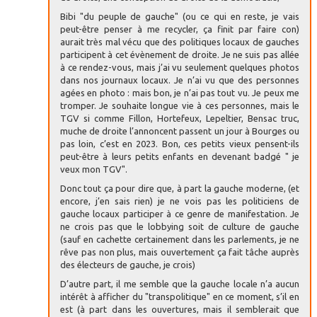
Bibi "du peuple de gauche" (ou ce qui en reste, je vais
peut-être penser à me recycler, ça finit par faire con)
aurait très mal vécu que des politiques locaux de gauches
participent à cet évènement de droite. Je ne suis pas allée
à ce rendez-vous, mais j’ai vu seulement quelques photos
dans nos journaux locaux. Je n’ai vu que des personnes
agées en photo : mais bon, je n’ai pas tout vu. Je peux me
tromper. Je souhaite longue vie à ces personnes, mais le
TGV si comme Fillon, Hortefeux, Lepeltier, Bensac truc,
muche de droite l’annoncent passent un jour à Bourges ou
pas loin, c’est en 2023. Bon, ces petits vieux pensent-ils
peut-être à leurs petits enfants en devenant badgé " je
veux mon TGV".
Donc tout ça pour dire que, à part la gauche moderne, (et
encore, j’en sais rien) je ne vois pas les politiciens de
gauche locaux participer à ce genre de manifestation. Je
ne crois pas que le lobbying soit de culture de gauche
(sauf en cachette certainement dans les parlements, je ne
rêve pas non plus, mais ouvertement ça fait tâche auprès
des électeurs de gauche, je crois)
D’autre part, il me semble que la gauche locale n’a aucun
intérêt à afficher du "transpolitique" en ce moment, s’il en
est (à part dans les ouvertures, mais il semblerait que