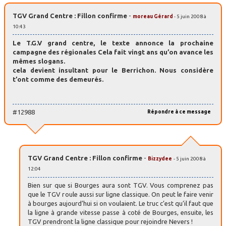
TGV Grand Centre : Fillon confirme
-
moreau Gérard
- 5 juin 2008 à
10:43
Le T.G.V grand centre, le texte annonce la prochaine
campagne des régionales Cela fait vingt ans qu’on avance les
mêmes slogans.
cela devient insultant pour le Berrichon. Nous considère
t’ont comme des demeurés.
#12988
Répondre à ce message
TGV Grand Centre : Fillon confirme
-
Bizzydee
- 5 juin 2008 à
12:04
Bien sur que si Bourges aura sont TGV. Vous comprenez pas
que le TGV roule aussi sur ligne classique. On peut le faire venir
à bourges aujourd’hui si on voulaient. Le truc c’est qu’il faut que
la ligne à grande vitesse passe à coté de Bourges, ensuite, les
TGV prendront la ligne classique pour rejoindre Nevers !