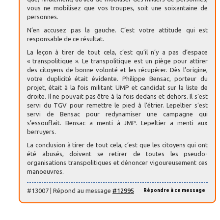
vous ne mobilisez que vos troupes, soit une soixantaine de
personnes.
N’en accusez pas la gauche. C’est votre attitude qui est
responsable de ce résultat.
La leçon à tirer de tout cela, c’est qu’il n’y a pas d’espace
« transpolitique ». Le transpolitique est un piège pour attirer
des citoyens de bonne volonté et les récupérer. Dès l’origine,
votre duplicité était évidente. Philippe Bensac, porteur du
projet, était à la fois militant UMP et candidat sur la liste de
droite. Il ne pouvait pas être à la fois dedans et dehors. Il s’est
servi du TGV pour remettre le pied à l’étrier. Lepeltier s’est
servi de Bensac pour redynamiser une campagne qui
s’essouflait. Bensac a menti à JMP. Lepeltier a menti aux
berruyers.
La conclusion à tirer de tout cela, c’est que les citoyens qui ont
été abusés, doivent se retirer de toutes les pseudo-
organisations transpolitiques et dénoncer vigoureusement ces
manoeuvres.
#13007 | Répond au message
#12995
Répondre à ce message