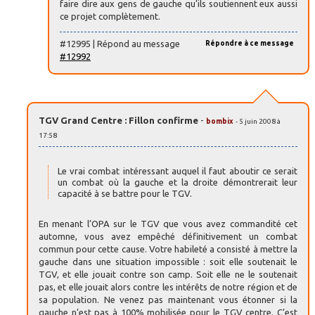
faire dire aux gens de gauche qu’ils soutiennent eux aussi
ce projet complètement.
#12995 | Répond au message
Répondre à ce message
#12992
TGV Grand Centre : Fillon confirme
-
bombix
- 5 juin 2008 à
17:58
Le vrai combat intéressant auquel il faut aboutir ce serait
un combat où la gauche et la droite démontrerait leur
capacité à se battre pour le TGV.
En menant l’OPA sur le TGV que vous avez commandité cet
automne, vous avez empêché définitivement un combat
commun pour cette cause. Votre habileté a consisté à mettre la
gauche dans une situation impossible : soit elle soutenait le
TGV, et elle jouait contre son camp. Soit elle ne le soutenait
pas, et elle jouait alors contre les intérêts de notre région et de
sa population. Ne venez pas maintenant vous étonner si la
gauche n’est pas à 100% mobilisée pour le TGV centre. C’est