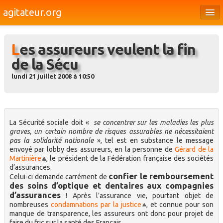
agitateur.org
Éditoriaux
Les assureurs veulent la fin
Bourges & le Cher
de la Sécu
Société
lundi 21 juillet 2008 à 10:50
Culture
Médias
La Sécurité sociale doit «
se concentrer sur les maladies les plus
Dossiers
graves, un certain nombre de risques assurables ne nécessitaient
pas la solidarité nationale
», tel est en substance le message
Brèves
envoyé par lobby des assureurs, en la personne de
Gérard de la
Martinière
, le président de la Fédération française des sociétés
d’assurances.
confier le remboursement
Celui-ci demande carrément de
des soins d’optique et dentaires aux compagnies
d’assurances
! Après l’assurance vie, pourtant objet de
nombreuses
condamnations par la justice
, et connue pour son
manque de transparence, les assureurs ont donc pour projet de
faire du fric sur la santé des Français.