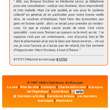
" Allô, oui, Bonjour Docteur es Medecine Lecoz, je téléphone
pour une consultation : voilà je suis chomeur, donc improductif,
et très malade. Mais j’ai une qualité, je suis pour le système
collectif en général, et en particulier pour notre bonne vieille
sécu. Je voudrais m’impliquer, faire faire des économies aux
gens en bonne santé : alors ce serait pour prendre un rendez-
vous. Ce que je voulais savoir avant de venir, c’est votre
spécialité : vous nous finissez au cyanure ou la mort au rat. ? Je
suppose c’est pas sur ordonnance... non d’accord, ben je file
chez le pharmacien et je suis là dans une heure environ.... oh oui
oui, je vous l’assure, je n’aurais pas de retard, j’en fais serment
d’Hyppocrate ! Merci Docteur, à tout à l’heure. "
#13751 | Répond au message
#13750
© 1997-2026 L'Agitateur de Bourges
La une
|
Plan du site
|
Contacts
|
Charte éditoriale
|
À propos
de l'Agitateur
|
Contribuer
|
Derniers articles
|
Dernières brèves
|
Les derniers
messages
|
Mastodon