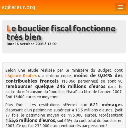
agitateur.org
Éditoriaux
Le bouclier fiscal fonctionne
Bourges & le Cher
très bien
Société
lundi 6 octobre 2008 à 13:09
Culture
Médias
Selon une étude réalisée par le ministère du Budget, dont
Dossiers
moins de 0,04% des
l’Agence Reuters
a obtenu copie,
contribuables français
, (15.066 personnes) se sont vu
Brèves
rembourser quelque 246 millions d’euros
dans le
cadre du mécanisme du "bouclier fiscal" au titre de l’année 2007.
Soit 16400 euros en moyenne.
671 ménages
Plus fort : Les restitutions offertes aux
disposant d’un patrimoine supérieur à 15,5 millions d’euros, (soit
77 fois le patrimoine moyen de 195.000 euros), représentent
155,6 millions d’euros
, soit 66% du coût total du bouclier en
2007. Ce qui fait 232.000 euro remboursés par personne !