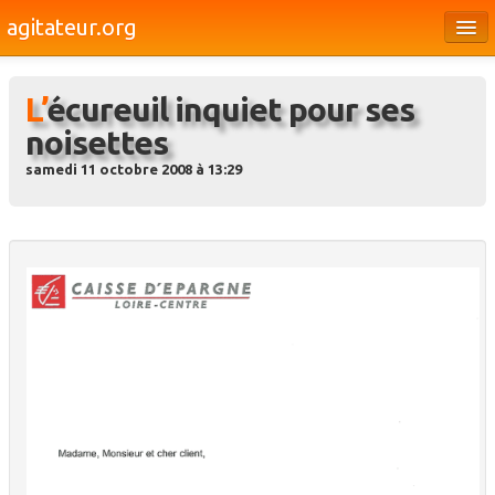
agitateur.org
Éditoriaux
L’écureuil inquiet pour ses
Bourges & le Cher
noisettes
Société
samedi 11 octobre 2008 à 13:29
Culture
Médias
Dossiers
Brèves