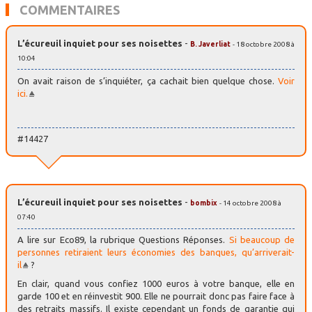
COMMENTAIRES
L’écureuil inquiet pour ses noisettes
-
B. Javerliat
- 18 octobre 2008 à
10:04
On avait raison de s’inquiéter, ça cachait bien quelque chose.
Voir
ici.
#14427
L’écureuil inquiet pour ses noisettes
-
bombix
- 14 octobre 2008 à
07:40
A lire sur Eco89, la rubrique Questions Réponses.
Si beaucoup de
personnes retiraient leurs économies des banques, qu’arriverait-
il
?
En clair, quand vous confiez 1000 euros à votre banque, elle en
garde 100 et en réinvestit 900. Elle ne pourrait donc pas faire face à
des retraits massifs. Il existe cependant un fonds de garantie qui