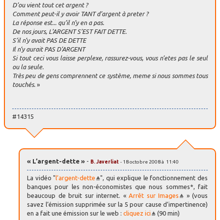
D’ou vient tout cet argent ?
Comment peut-il y avoir TANT d’argent à preter ?
La réponse est... qu’il n’y en a pas.
De nos jours, L’ARGENT S’EST FAIT DETTE.
S’il n’y avait PAS DE DETTE
Il n’y aurait PAS D’ARGENT
Si tout ceci vous laisse perplexe, rassurez-vous, vous n’etes pas le seul
ou la seule.
Très peu de gens comprennent ce système, meme si nous sommes tous
touchés.
»
#14315
« L’argent-dette »
-
B. Javerliat
- 18 octobre 2008 à 11:40
La vidéo "
l’argent-dette
", qui explique le fonctionnement des
banques pour les non-économistes que nous sommes*, fait
beaucoup de bruit sur internet. «
Arrêt sur Images
» (vous
savez l’émission supprimée sur la 5 pour cause d’impertinence)
en a fait une émission sur le web :
cliquez ici
(90 min)