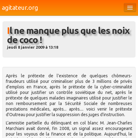
agitateur.org
Éditoriaux
Il ne manque plus que les noix
Bourges & le Cher
de coco !
Société
jeudi 8 janvier 2009 à 13:18
Culture
Médias
Après le prétexte de l’existence de quelques chômeurs-
Dossiers
fraudeurs utilisé pour criminaliser plus de 3 millions de privés
d’emplois en France, après le prétexte de la cyber-criminalité
Brèves
utilisé pour justifier un contrôle soviétique du net, après le
prétexte de quelques malades imaginaires utilisé pour justifier le
non remboursement par la Sécurité Sociale de nombreuses
prestations médicales, après... après.... voici venir le prétexte
d’Outreau pour justifier la suppression des juges d’instruction.
L’amnistie partielle du délinquant en col blanc M. Jean-Charles
Marchiani avait donné, fin 2008, un signal assez encourageant
pour les voyous de la finance et de la politique. Aujourd’hui, le