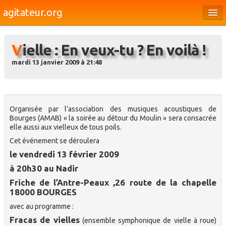
agitateur.org
Éditoriaux
Vielle : En veux-tu ? En voilà !
Bourges & le Cher
mardi 13 janvier 2009 à 21:48
Société
Culture
Médias
Organisée par l’association des musiques acoustiques de
Bourges (AMAB) « la soirée au détour du Moulin » sera consacrée
elle aussi aux vielleux de tous poils.
Dossiers
Cet événement se déroulera
Brèves
le vendredi 13 février 2009
à 20h30 au Nadir
Friche de l’Antre-Peaux ,26 route de la chapelle
18000 BOURGES
avec au programme :
Fracas de vielles
(ensemble symphonique de vielle à roue)