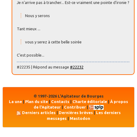
Je n’arrive pas à trancher... Est-ce vraiment une pointe d’ironie ?
Nous y serons
Tant mieux ...
vous y serez à cette belle soirée
C’est possible...
#22235 | Répond au message
#22232
© 1997-2026 L'Agitateur de Bourges
La une
|
Plan du site
|
Contacts
|
Charte éditoriale
|
À propos
de l'Agitateur
|
Contribuer
|
Derniers articles
|
Dernières brèves
|
Les derniers
messages
|
Mastodon