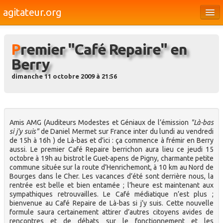
agitateur.org
Éditoriaux
Premier "Café Repaire" en
Bourges & le Cher
Berry
Société
dimanche 11 octobre 2009 à 21:56
Culture
Médias
Amis AMG (Auditeurs Modestes et Géniaux de l’émission
"Là-bas
Dossiers
si j’y suis"
de Daniel Mermet sur France inter du lundi au vendredi
de 15h à 16h ) de Là-bas et d’ici : ça commence à frémir en Berry
Brèves
aussi. Le premier Café Repaire berrichon aura lieu ce jeudi 15
octobre à 19h au bistrot le Guet-apens de Pigny, charmante petite
commune située sur la route d’Henrichemont, à 10 km au Nord de
Bourges dans le Cher. Les vacances d’été sont derrière nous, la
rentrée est belle et bien entamée ; l’heure est maintenant aux
sympathiques retrouvailles. Le Café médiatique n’est plus ;
bienvenue au Café Repaire de Là-bas si j’y suis. Cette nouvelle
formule saura certainement attirer d’autres citoyens avides de
rencontres et de débats sur le fonctionnement et les