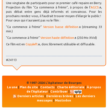
Une vingtaine de participants pour ce premier café-repaire en Berry.
Projection du film "Ca commence à frémir", à propos de l’
AGCS
,
puis débat entre gens déjà informés et convaincus. Pour les
prochains rendez-vous, il faudrait trouver moyen d’élargir le public !
Pour ceux qui n’auraient pas vu le film :
"Ca commence à frémir"
Version basse définition
(streaming 33
min.)
"Ca commence à frémir"
Version haute définition
(250 Mo XVid)
Ce film est en
Copyleft
, donc librement utilisable et diffusable.
#24113
© 1997-2026 L'Agitateur de Bourges
La une
|
Plan du site
|
Contacts
|
Charte éditoriale
|
À propos
de l'Agitateur
|
Contribuer
|
Derniers articles
|
Dernières brèves
|
Les derniers
messages
|
Mastodon