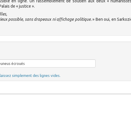
essible en ligne. Un rassemblement de soutien aux deux « humaniste
lais de « justice ».
les,
cieux possible, sans drapeaux ni affichage politique.
» Ben oui, en Sarkozie
laissez simplement des lignes vides.