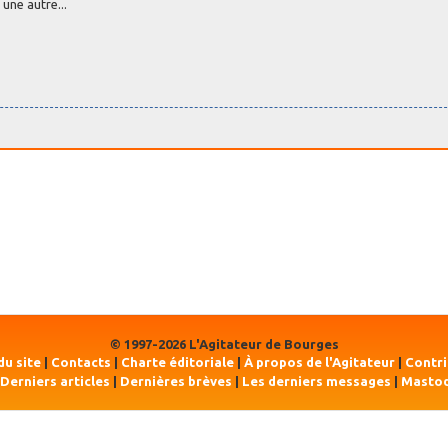
une autre...
© 1997-2026 L'Agitateur de Bourges
du site
|
Contacts
|
Charte éditoriale
|
À propos de l'Agitateur
|
Contr
Derniers articles
|
Dernières brèves
|
Les derniers messages
|
Masto