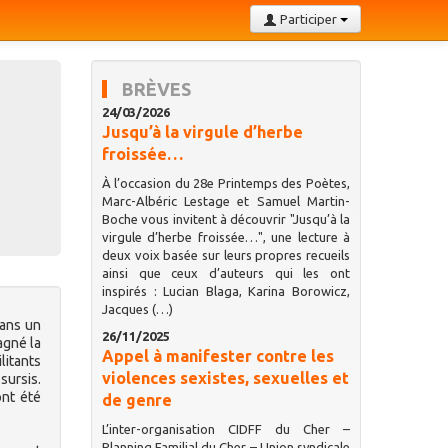
Participer
BRÈVES
24/03/2026
Jusqu’à la virgule d’herbe
froissée…
À l’occasion du 28e Printemps des Poètes,
Marc-Albéric Lestage et Samuel Martin-
Boche vous invitent à découvrir "Jusqu’à la
virgule d’herbe froissée…", une lecture à
deux voix basée sur leurs propres recueils
ainsi que ceux d’auteurs qui les ont
inspirés : Lucian Blaga, Karina Borowicz,
Jacques (…)
dans un
26/11/2025
agné la
Appel à manifester contre les
litants
violences sexistes, sexuelles et
sursis.
ont été
de genre
L’inter-organisation CIDFF du Cher –
Planning Familial du Cher – Union syndicale