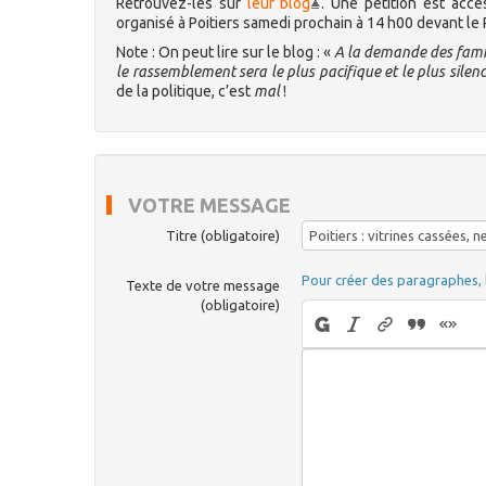
Retrouvez-les sur
leur blog
. Une pétition est acc
organisé à Poitiers samedi prochain à 14 h00 devant le Pa
Note : On peut lire sur le blog : «
A la demande des famil
le rassemblement sera le plus pacifique et le plus silen
de la politique, c’est
mal
!
VOTRE MESSAGE
Titre (obligatoire)
Pour créer des paragraphes, 
Texte de votre message
(obligatoire)