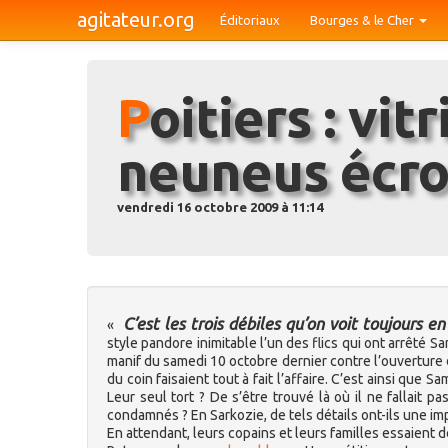
agitateur.org
Éditoriaux
Bourges & le Cher
Poitiers : vitrines cassées,
neuneus écr
vendredi 16 octobre 2009 à 11:14
C’est les trois débiles qu’on voit toujours 
«
style pandore inimitable l’un des flics qui ont arrêté
manif du samedi 10 octobre dernier contre l’ouverture d
du coin faisaient tout à fait l’affaire. C’est ainsi que
Leur seul tort ? De s’être trouvé là où il ne fallait pa
condamnés ? En Sarkozie, de tels détails ont-ils une im
En attendant, leurs copains et leurs familles essaient 