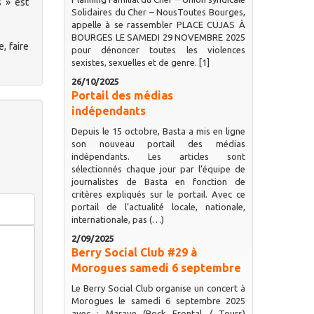
s » est
Solidaires du Cher – NousToutes Bourges,
appelle à se rassembler PLACE CUJAS À
BOURGES LE SAMEDI 29 NOVEMBRE 2025
, faire
pour dénoncer toutes les violences
sexistes, sexuelles et de genre. [1]
26/10/2025
Portail des médias
indépendants
Depuis le 15 octobre, Basta a mis en ligne
son nouveau portail des médias
indépendants. Les articles sont
sélectionnés chaque jour par l’équipe de
journalistes de Basta en fonction de
critères expliqués sur le portail. Avec ce
portail de l’actualité locale, nationale,
internationale, pas (…)
2/09/2025
Berry Social Club #29 à
Morogues samedi 6 septembre
Le Berry Social Club organise un concert à
Morogues le samedi 6 septembre 2025
avec : Marave (Rock Frontal / Tours)