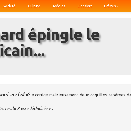
Société
Culture
Médias
Dossiers
Brèves
cain...
nard enchaîné »
corrige malicieusement deux coquilles repérées d
travers la Presse déchaînée »
: