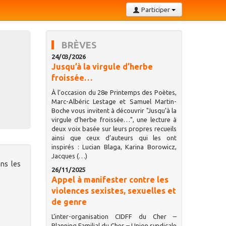
Participer
BRÈVES
24/03/2026
Jusqu’à la virgule d’herbe
froissée…
À l’occasion du 28e Printemps des Poètes,
Marc-Albéric Lestage et Samuel Martin-
Boche vous invitent à découvrir "Jusqu’à la
virgule d’herbe froissée…", une lecture à
deux voix basée sur leurs propres recueils
ainsi que ceux d’auteurs qui les ont
inspirés : Lucian Blaga, Karina Borowicz,
Jacques (…)
ans les
26/11/2025
Appel à manifester contre les
violences sexistes, sexuelles et
de genre
L’inter-organisation CIDFF du Cher –
Planning Familial du Cher – Union syndicale