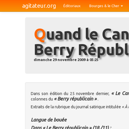
agitateur.org
Éditoriaux
Bourges & le Cher
Quand le Canard épingle le
Berry Républi
dimanche 29 novembre 2009 à 05:25
« Le Ca
Dans son édition du 25 novembre dernier,
« Berry républicain »
colonnes du
.
Extraits de la rubrique du journal satirique intitulée
« À 
Langue de bouée
Dans « Le Berry républicain » (18 /11) :