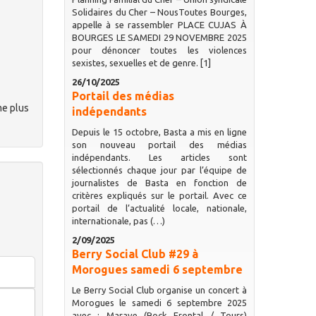
Solidaires du Cher – NousToutes Bourges,
appelle à se rassembler PLACE CUJAS À
BOURGES LE SAMEDI 29 NOVEMBRE 2025
pour dénoncer toutes les violences
sexistes, sexuelles et de genre. [1]
26/10/2025
Portail des médias
me plus
indépendants
Depuis le 15 octobre, Basta a mis en ligne
son nouveau portail des médias
indépendants. Les articles sont
sélectionnés chaque jour par l’équipe de
journalistes de Basta en fonction de
critères expliqués sur le portail. Avec ce
portail de l’actualité locale, nationale,
internationale, pas (…)
2/09/2025
Berry Social Club #29 à
Morogues samedi 6 septembre
Le Berry Social Club organise un concert à
Morogues le samedi 6 septembre 2025
avec : Marave (Rock Frontal / Tours)