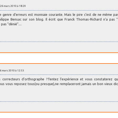
 26 mars 2010 à 18:24
ce genre d’erreurs est monnaie courante. Mais le pire c’est de ne même pa
ilippe Bensac sur son blog. Il écrit que Franck Thomas-Richard n’a pas 
 pas "dénié"....
26 mars 2010 à 12:53
correcteurs d’orthographe ?Tentez l’expérience et vous constaterez qu
vous vous reposez tous(ou presque),ne remplaceront jamais un bon vieux dic