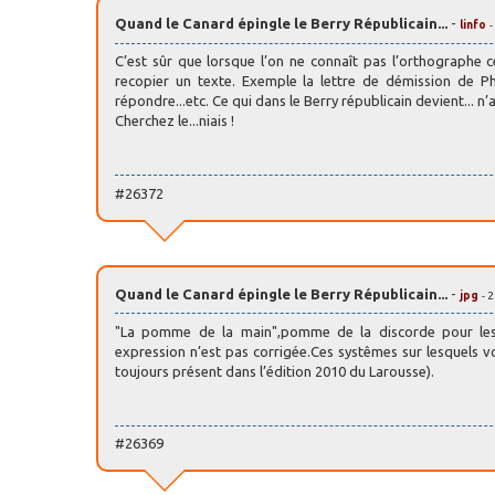
Quand le Canard épingle le Berry Républicain...
-
linfo
-
C’est sûr que lorsque l’on ne connaît pas l’orthographe 
recopier un texte. Exemple la lettre de démission de Ph
répondre...etc. Ce qui dans le Berry républicain devient... n’a
Cherchez le...niais !
#26372
Quand le Canard épingle le Berry Républicain...
-
jpg
- 
"La pomme de la main",pomme de la discorde pour les 
expression n’est pas corrigée.Ces systêmes sur lesquels 
toujours présent dans l’édition 2010 du Larousse).
#26369