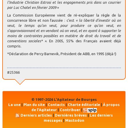
l’Industrie Christian Estrosi et les engagements pris dans un courrier
par Luc Chatel en février 2009
»
La Commission Européenne vient de ré-expliquer la règle de la
concurrence libre et non faussée : c’est
« la liberté d’investir où on
veut, le temps qu’on veut, pour produire ce qu’on veut, en
s’approvisionnant et en vendant où on veut, et en ayant à supporter le
moins de contraintes possibles en matière de droit du travail et de
conventions sociales* »
. En 2005, 55% des Français avaient déjà
compris.
*Déclaration de Percy Barnevik, Président de ABB, en 1995 (déjà !)
#25366
© 1997-2026 L'Agitateur de Bourges
La une
|
Plan du site
|
Contacts
|
Charte éditoriale
|
À propos
de l'Agitateur
|
Contribuer
|
Derniers articles
|
Dernières brèves
|
Les derniers
messages
|
Mastodon