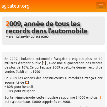
agitateur.org
Éditoriaux
2009, année de tous les
Bourges & le Cher
records dans l’automobile
Société
mardi 12 janvier 2010 à 00:00
Culture
Médias
En 2009, l’industrie automobile française a englouti plus de 10
Dossiers
milliards d’argent public
[
1
]
, avec une augmentation des ventes
de plus de 10%. Ce qui fait que 2009 a battu le dernier record de
Brèves
ventes établi en… 1990 !
En 2009 les actions des constructeurs automobiles français ont
augmenté de
[
2
]
:
–
80% pour Renault
–
70% pour Peugeot
Sur la même période, cette industrie a supprimé 34000 emplois
[
3
]
qui s’ajoutent aux 13000 supprimés en 2008.