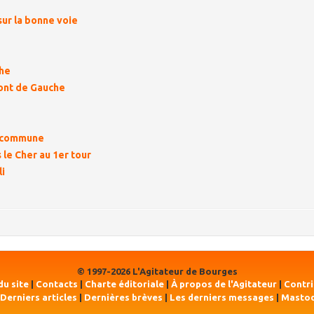
sur la bonne voie
che
ront de Gauche
te commune
le Cher au 1er tour
li
© 1997-2026 L'Agitateur de Bourges
du site
|
Contacts
|
Charte éditoriale
|
À propos de l'Agitateur
|
Contr
Derniers articles
|
Dernières brèves
|
Les derniers messages
|
Masto