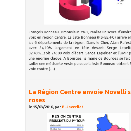
François Bonneau, « monsieur 7% », réalise un score d’envi
voix en région Centre. La liste Bonneau (PS-EE-FG) arrive e
les 6 départements de la région. Dans le Cher, Alain Rafest
avec 54,10% largement en tête devant Serge Lepelt
32,43%...soit 24500 voix d’écart. Serge Lepeltier et l’UMP p
une énorme claque. A Bourges, le maire de Bourges se fai
tailler une méchante veste puisque la liste Bonneau obtient
voix contre (…)
La Région Centre envoie Novelli s
roses
le 15/03/2010, par
B. Javerliat