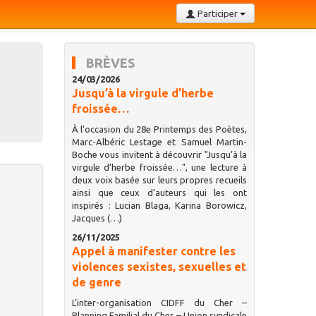
Participer
BRÈVES
24/03/2026
Jusqu’à la virgule d’herbe
froissée…
À l’occasion du 28e Printemps des Poètes,
Marc-Albéric Lestage et Samuel Martin-
Boche vous invitent à découvrir "Jusqu’à la
virgule d’herbe froissée…", une lecture à
deux voix basée sur leurs propres recueils
ainsi que ceux d’auteurs qui les ont
inspirés : Lucian Blaga, Karina Borowicz,
Jacques (…)
26/11/2025
Appel à manifester contre les
violences sexistes, sexuelles et
de genre
L’inter-organisation CIDFF du Cher –
Planning Familial du Cher – Union syndicale