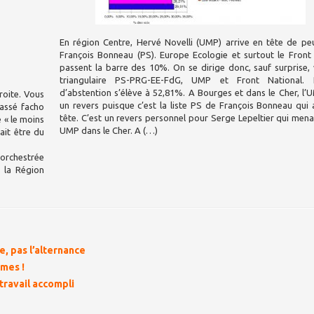
En région Centre, Hervé Novelli (UMP) arrive en tête de pe
François Bonneau (PS). Europe Ecologie et surtout le Front
passent la barre des 10%. On se dirige donc, sauf surprise,
triangulaire PS-PRG-EE-FdG, UMP et Front National.
d’abstention s’élève à 52,81%. A Bourges et dans le Cher, l’
roite. Vous
un revers puisque c’est la liste PS de François Bonneau qui 
passé facho
tête. C’est un revers personnel pour Serge Lepeltier qui menait
e « le moins
UMP dans le Cher. A (…)
ait être du
orchestrée
e la Région
e, pas l’alternance
mes !
 travail accompli