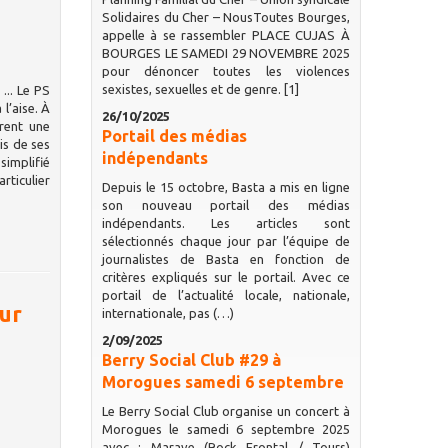
Solidaires du Cher – NousToutes Bourges,
appelle à se rassembler PLACE CUJAS À
BOURGES LE SAMEDI 29 NOVEMBRE 2025
pour dénoncer toutes les violences
sexistes, sexuelles et de genre. [1]
... Le PS
l’aise. À
26/10/2025
urent une
Portail des médias
is de ses
indépendants
simplifié
rticulier
Depuis le 15 octobre, Basta a mis en ligne
son nouveau portail des médias
indépendants. Les articles sont
sélectionnés chaque jour par l’équipe de
journalistes de Basta en fonction de
critères expliqués sur le portail. Avec ce
portail de l’actualité locale, nationale,
our
internationale, pas (…)
2/09/2025
Berry Social Club #29 à
Morogues samedi 6 septembre
Le Berry Social Club organise un concert à
Morogues le samedi 6 septembre 2025
avec : Marave (Rock Frontal / Tours)