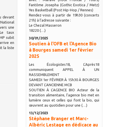
Fantôme Josepha (Gothic Exotica / Metz)
Yes Basketball (Post Hip-Hop / Rennes)
Rendez-vous à partir de 19h30 (concerts
u devant
21h) à l’adresse suivante :
 National
Le Chezal Masseron
 vers une
18220 (…)
 Le taux
UMP subit
30/01/2025
arrive en
Soutien à l’OFB et l’Agence Bio
 la liste
à Bourges samedi 1er février
2025
Les Écologistes18, L’Après18
communiquent APPEL À UN
RASSEMBLEMENT
SAMEDI 1er FÉVRIER À 15h30 À BOURGES
DEVANT L’ANCIENNE MCB
SOUTIEN À L’AGENCE BIO Acteur de la
transition alimentaire, l’agence bio met en
lumière ceux et celles qui font la bio, qui
œuvrent au quotidien pour une (…)
13/12/2023
Stéphane Branger et Marc-
Albéric Lestage en dédicace au