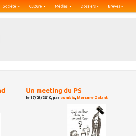
Société
Culture
Médias
Dossiers
Brèves
nd
Un meeting du PS
le 17/03/2010, par
bombix
,
Mercure Galant