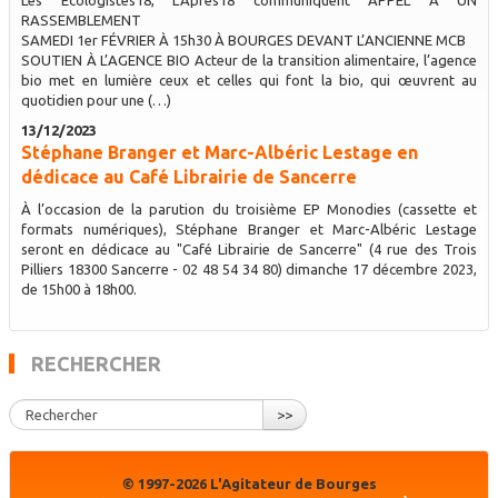
Les Écologistes18, L’Après18 communiquent APPEL À UN
RASSEMBLEMENT
SAMEDI 1er FÉVRIER À 15h30 À BOURGES DEVANT L’ANCIENNE MCB
SOUTIEN À L’AGENCE BIO Acteur de la transition alimentaire, l’agence
bio met en lumière ceux et celles qui font la bio, qui œuvrent au
quotidien pour une (…)
13/12/2023
Stéphane Branger et Marc-Albéric Lestage en
dédicace au Café Librairie de Sancerre
À l’occasion de la parution du troisième EP Monodies (cassette et
formats numériques), Stéphane Branger et Marc-Albéric Lestage
seront en dédicace au "Café Librairie de Sancerre" (4 rue des Trois
Pilliers 18300 Sancerre - 02 48 54 34 80) dimanche 17 décembre 2023,
de 15h00 à 18h00.
RECHERCHER
>>
© 1997-2026 L'Agitateur de Bourges