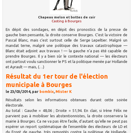
Chapeau melon et bottes de cuir
Casting à Bourges
En dépit des sondages, en dépit des pronostics de la presse de
gauche bien pensante, la droite conserve Bourges. C’est la victoire de
Pascal Blanc, mais c’est surtout celle de Serge Lepeltier. Malgré un
mandat terne, malgré une politique des travaux catastrophique —
Blanc était adjoint aux travaux ! — la gauche n’a pas été capable de
prendre Bourges. Il y a bien sûr le contexte national — les électeurs
ont partout voulu sanctionner le PS et la politique menée par Hollande
et Ayrault — mais, (…)
Résultat du 1er tour de l'élection
municipale à Bourges
le 23/03/2014, par
bombix
,
Mister K
Résultats selon les informations obtenues durant cette soirée
électorale.
Au total : Gauche = 48,06 ; Droite = 51,94. En clair, si Irène Félix ne
parvient pas à mobiliser les abstentionnistes, la droite conservera la
mairie à Bourges. Ca ne va pas être facile, d’autant qu’elle ne peut pas
espérer un report systématique de l’ensemble des électeurs de LO et
du Front de gauche, très remontés contre la politique de Hollande.