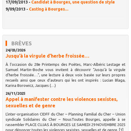
17/09/2013 -
Candidat à Bourges, une question de style
9/09/2013 -
Casting à Bourges...
BRÈVES
24/03/2026
Jusqu’à la virgule d’herbe froissée…
À l’occasion du 28e Printemps des Poètes, Marc-Albéric Lestage et
Samuel Martin-Boche vous invitent à découvrir "Jusqu’à la virgule
d’herbe froissée…", une lecture à deux voix basée sur leurs propres
recueils ainsi que ceux d’auteurs qui les ont inspirés : Lucian Blaga,
Karina Borowicz, Jacques (…)
26/11/2025
Appel à manifester contre les violences sexistes,
sexuelles et de genre
L’inter-organisation CIDFF du Cher – Planning Familial du Cher – Union
syndicale Solidaires du Cher – NousToutes Bourges, appelle à se
rassembler PLACE CUJAS À BOURGES LE SAMEDI 29 NOVEMBRE 2025
pour dénoncer toutes les violences sexistes, sexuelles et de genre. [1]