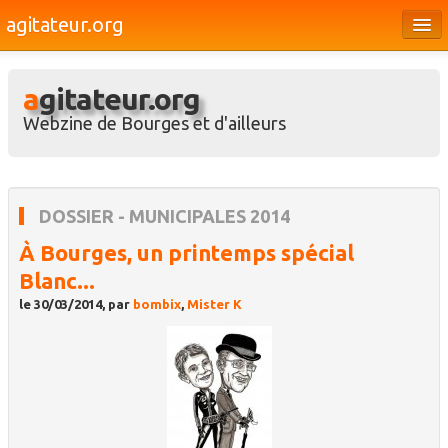
agitateur.org
Éditoriaux
agitateur.org
Bourges & le Cher
Webzine de Bourges et d'ailleurs
Société
Culture
DOSSIER - MUNICIPALES 2014
Médias
À Bourges, un printemps spécial
Dossiers
Blanc...
Brèves
le 30/03/2014, par
bombix
,
Mister K