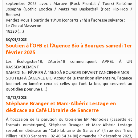
septembre 2025 avec : Marave (Rock Frontal / Tours) Fantôme
Josepha (Gothic Exotica / Metz) Yes Basketball (Post Hip-Hop /
Rennes)
Rendez-vous à partir de 19h30 (concerts 21h) à l’adresse suivante :
Le Chezal Masseron
18220 (…)
30/01/2025
Soutien à l’OFB et l’Agence Bio à Bourges samedi 1er
février 2025
Les Écologistes18, L’Après18 communiquent APPEL À UN
RASSEMBLEMENT
SAMEDI 1er FÉVRIER À 15h30 À BOURGES DEVANT L’ANCIENNE MCB
SOUTIEN À L’AGENCE BIO Acteur de la transition alimentaire, l’agence
bio met en lumière ceux et celles qui font la bio, qui œuvrent au
quotidien pour une (…)
13/12/2023
Stéphane Branger et Marc-Albéric Lestage en
dédicace au Café Librairie de Sancerre
À l’occasion de la parution du troisième EP Monodies (cassette et
formats numériques), Stéphane Branger et Marc-Albéric Lestage
seront en dédicace au "Café Librairie de Sancerre" (4 rue des Trois
Pilliers 18300 Sancerre - 02 48 54 34 80) dimanche 17 décembre 2023,