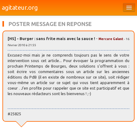
agitateur.org
Éditoriaux
POSTER MESSAGE EN REPONSE
Bourges & le Cher
[HS] - Burger : sans frite mais avec la sauce !
-
Mercure Galant
- 16
Société
février 2010 à 21:55
Culture
Excusez-moi mais je ne comprends toujours pas le sens de votre
intervention sous cet article... Pour évoquer la programmation du
Médias
prochain Printemps de Bourges, deux solutions s’offrent à vous :
soit écrire vos commentaires sous un article sur les anciennes
éditions du PdB (il en existe de nombreux sur ce site), soit rédiger
Dossiers
vous-même un article sur ce sujet qui vous tient apparemment à
coeur . J’en profite pour rappeler que ce site est participatif et que
Brèves
les nouveaux rédacteurs sont les bienvenus ! ;-)
#25825