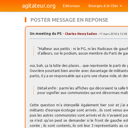
agitateur.org
Éditoriaux
Bourges & le Cher
POSTER MESSAGE EN REPONSE
Un meeting du PS
-
Charles-Henry Sadien
- 17 mars 2010 à 12:39
"Malheur aux petits : ni le PG, ni les Radicaux de gau
d’ailleurs, sur le podium, aucun membre du Parti de gau
oui, bah, ça la lutte des places... que représente le parti 
Ouvrière pourtant bien ancrée avec davantage de militant
partis, il y a un responsable qui a pris une chaise vide, et derri
Détail enfin : parmi les affiches qui décoraient la sall
pour signifier aux communistes qui est désormais maît
Cette question m’a interpellé également hier soir et j’a
militants d’europe écologie sont arrivés , ils sont venus ave
puis les autres communistes sont arrivés et ils n’avaient pas 
ce n’est qu’on peut se demander si le front de gauche est
soirée ; ils sont contents, ils ont leur 3 représentants au 