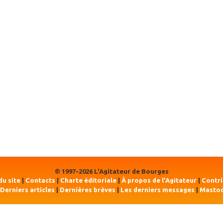
© 1997-2026 L'Agitateur de Bourges
du site
|
Contacts
|
Charte éditoriale
|
À propos de l'Agitateur
|
Contr
Derniers articles
|
Dernières brèves
|
Les derniers messages
|
Masto