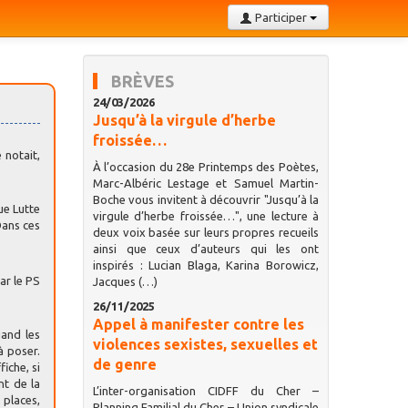
Participer
BRÈVES
24/03/2026
Jusqu’à la virgule d’herbe
froissée…
 notait,
À l’occasion du 28e Printemps des Poètes,
Marc-Albéric Lestage et Samuel Martin-
Boche vous invitent à découvrir "Jusqu’à la
ue Lutte
virgule d’herbe froissée…", une lecture à
Dans ces
deux voix basée sur leurs propres recueils
ainsi que ceux d’auteurs qui les ont
inspirés : Lucian Blaga, Karina Borowicz,
ar le PS
Jacques (…)
26/11/2025
Appel à manifester contre les
uand les
violences sexistes, sexuelles et
à poser.
de genre
iche, si
nt de la
L’inter-organisation CIDFF du Cher –
 places,
Planning Familial du Cher – Union syndicale