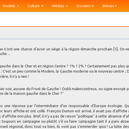
Société
Culture
Médias
Dossiers
Brèves
che n’ont une chance d’avoir un siège à la région dimanche prochain [1]. On ne
che ...
de gauche dans le Cher et en région Centre ? 1% ? 2% ? Certainement pas plus q
s ; C’est un peu comme le Modem, la Gauche moderne ou le nouveau centre ; 
ère, il n’y a rien !
e hier soir, aucune du Front de Gauche ! Oubli malencontreux, ou signe envoyé p
re de la maison gauche dans le Cher ?"
i eu une réponse par l’intermédiaire d’un responsable d’Europe écologie. Q
c leurs affiche et ont collé. François Dumon est arrivé, il avait pas d’affiche 
d’affiche non plus. Bref, il n’y a pas de raison "politique" à cette absence d’aff
 toujours en campagne ou plutôt s’il va faire campagne tant il a paru abse
conseil régional, donc tout va bien, ils vont pas s’emmerder quoi ! La lutte des