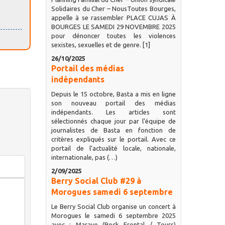
Solidaires du Cher – NousToutes Bourges,
appelle à se rassembler PLACE CUJAS À
BOURGES LE SAMEDI 29 NOVEMBRE 2025
pour dénoncer toutes les violences
sexistes, sexuelles et de genre. [1]
26/10/2025
Portail des médias
indépendants
Depuis le 15 octobre, Basta a mis en ligne
son nouveau portail des médias
indépendants. Les articles sont
sélectionnés chaque jour par l’équipe de
journalistes de Basta en fonction de
critères expliqués sur le portail. Avec ce
portail de l’actualité locale, nationale,
internationale, pas (…)
2/09/2025
Berry Social Club #29 à
Morogues samedi 6 septembre
Le Berry Social Club organise un concert à
Morogues le samedi 6 septembre 2025
avec : Marave (Rock Frontal / Tours)