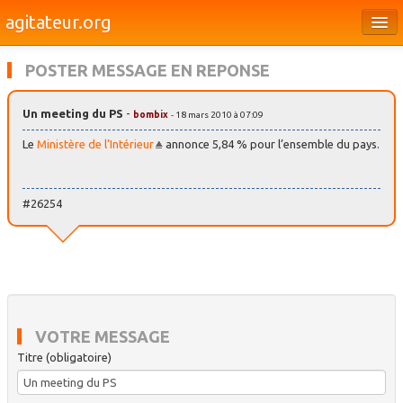
agitateur.org
Éditoriaux
POSTER MESSAGE EN REPONSE
Bourges & le Cher
Un meeting du PS
-
bombix
- 18 mars 2010 à 07:09
Société
Le
Ministère de l’Intérieur
annonce 5,84 % pour l’ensemble du pays.
Culture
Médias
#26254
Dossiers
Brèves
VOTRE MESSAGE
Titre (obligatoire)