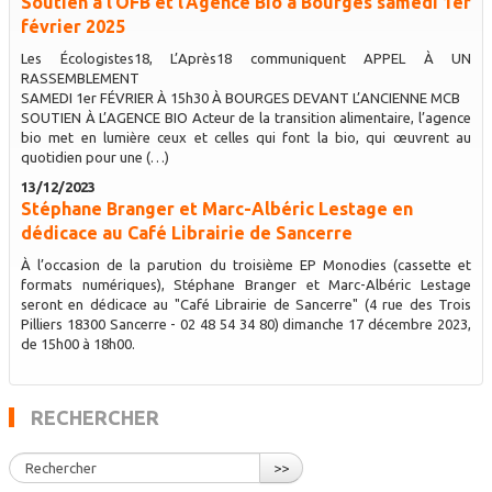
Soutien à l’OFB et l’Agence Bio à Bourges samedi 1er
février 2025
Les Écologistes18, L’Après18 communiquent APPEL À UN
RASSEMBLEMENT
SAMEDI 1er FÉVRIER À 15h30 À BOURGES DEVANT L’ANCIENNE MCB
SOUTIEN À L’AGENCE BIO Acteur de la transition alimentaire, l’agence
bio met en lumière ceux et celles qui font la bio, qui œuvrent au
quotidien pour une (…)
13/12/2023
Stéphane Branger et Marc-Albéric Lestage en
dédicace au Café Librairie de Sancerre
À l’occasion de la parution du troisième EP Monodies (cassette et
formats numériques), Stéphane Branger et Marc-Albéric Lestage
seront en dédicace au "Café Librairie de Sancerre" (4 rue des Trois
Pilliers 18300 Sancerre - 02 48 54 34 80) dimanche 17 décembre 2023,
de 15h00 à 18h00.
RECHERCHER
>>