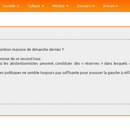
Société
Culture
Médias
Dossiers
Brèves
bstention massive de dimanche dernier !!
connue de ce second tour.
i les abstentionnistes peuvent constituer des « réserves » dans lesquels
des politiques ne semble toujours pas suffisante pour pousser la gauche à réfl