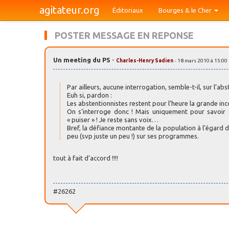
agitateur.org
Éditoriaux
Bourges & le Cher
POSTER MESSAGE EN REPONSE
Un meeting du PS
-
Charles-Henry Sadien
- 18 mars 2010 à 15:00
Par ailleurs, aucune interrogation, semble-t-il, sur l’a
Euh si, pardon :
Les abstentionnistes restent pour l’heure la grande in
On s’interroge donc ! Mais uniquement pour savoir s
« puiser » ! Je reste sans voix…
Bref, la défiance montante de la population à l’égard 
peu (svp juste un peu !) sur ses programmes.
tout à fait d’accord !!!!
#26262