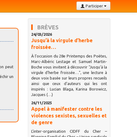
Participer
BRÈVES
24/03/2026
Jusqu’à la virgule d’herbe
froissée…
À l’occasion du 28e Printemps des Poètes,
Marc-Albéric Lestage et Samuel Martin-
 on peut
Boche vous invitent à découvrir "Jusqu’à la
virgule d’herbe froissée…", une lecture à
échir un
deux voix basée sur leurs propres recueils
ainsi que ceux d’auteurs qui les ont
inspirés : Lucian Blaga, Karina Borowicz,
Jacques (…)
26/11/2025
Appel à manifester contre les
violences sexistes, sexuelles et
de genre
L’inter-organisation CIDFF du Cher –
Planning Familial du Cher – Union syndicale