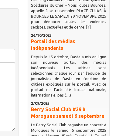
Solidaires du Cher – NousToutes Bourges,
appelle à se rassembler PLACE CUJAS À
BOURGES LE SAMEDI 29 NOVEMBRE 2025
pour dénoncer toutes les violences
sexistes, sexuelles et de genre. [1]
26/10/2025
Portail des médias
indépendants
Depuis le 15 octobre, Basta a mis en ligne
son nouveau portail des médias
indépendants. Les articles sont
sélectionnés chaque jour par l’équipe de
journalistes de Basta en fonction de
critères expliqués sur le portail. Avec ce
portail de l’actualité locale, nationale,
internationale, pas (…)
2/09/2025
Berry Social Club #29 à
Morogues samedi 6 septembre
Le Berry Social Club organise un concert à
Morogues le samedi 6 septembre 2025
avec : Marave (Rock Frontal / Tours)