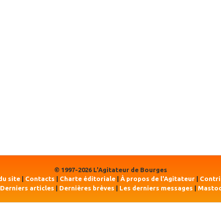
© 1997-2026 L'Agitateur de Bourges
du site
|
Contacts
|
Charte éditoriale
|
À propos de l'Agitateur
|
Contr
Derniers articles
|
Dernières brèves
|
Les derniers messages
|
Masto