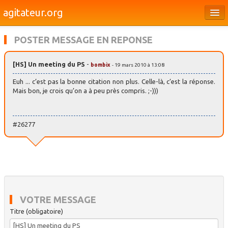
agitateur.org
Éditoriaux
POSTER MESSAGE EN REPONSE
Bourges & le Cher
[HS] Un meeting du PS
-
bombix
- 19 mars 2010 à 13:08
Société
Euh ... c’est pas la bonne citation non plus. Celle-là, c’est la réponse.
Culture
Mais bon, je crois qu’on a à peu près compris. ;-)))
Médias
#26277
Dossiers
Brèves
VOTRE MESSAGE
Titre (obligatoire)