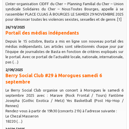
L’inter-organisation CIDFF du Cher – Planning Familial du Cher – Union
syndicale Solidaires du Cher – NousToutes Bourges, appelle à se
rassembler PLACE CUJAS À BOURGES LE SAMEDI 29 NOVEMBRE 2025
pour dénoncer toutes les violences sexistes, sexuelles et de genre. [1]
26/10/2025
Portail des médias indépendants
Depuis le 15 octobre, Basta a mis en ligne son nouveau portail des
médias indépendants. Les articles sont sélectionnés chaque jour par
l’équipe de journalistes de Basta en fonction de critères expliqués sur
le portail. Avec ce portail de l’actualité locale, nationale, internationale,
pas (…)
2/09/2025
Berry Social Club #29 à Morogues samedi 6
septembre
Le Berry Social Club organise un concert à Morogues le samedi 6
septembre 2025 avec : Marave (Rock Frontal / Tours) Fantôme
Josepha (Gothic Exotica / Metz) Yes Basketball (Post Hip-Hop /
Rennes)
Rendez-vous à partir de 19h30 (concerts 21h) à l’adresse suivante :
Le Chezal Masseron
18220 (…)
30/01/2025