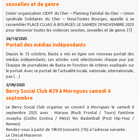
sexuelles et de genre
L’inter-organisation CIDFF du Cher – Planning Familial du Cher – Union
syndicale Solidaires du Cher – NousToutes Bourges, appelle à se
rassembler PLACE CUJAS À BOURGES LE SAMEDI 29 NOVEMBRE 2025
pour dénoncer toutes les violences sexistes, sexuelles et de genre. [1]
26/10/2025
Portail des médias indépendants
Depuis le 15 octobre, Basta a mis en ligne son nouveau portail des
médias indépendants. Les articles sont sélectionnés chaque jour par
l’équipe de journalistes de Basta en fonction de critères expliqués sur
le portail. Avec ce portail de l’actualité locale, nationale, internationale,
pas (…)
2/09/2025
Berry Social Club #29 à Morogues samedi 6
septembre
Le Berry Social Club organise un concert à Morogues le samedi 6
septembre 2025 avec : Marave (Rock Frontal / Tours) Fantôme
Josepha (Gothic Exotica / Metz) Yes Basketball (Post Hip-Hop /
Rennes)
Rendez-vous à partir de 19h30 (concerts 21h) à l’adresse suivante :
Le Chezal Masseron