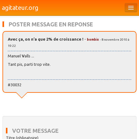
agitateur.org
Éditoriaux
POSTER MESSAGE EN REPONSE
Bourges & le Cher
Avec ça, on n’a que 2% de croissance !
-
bombix
- 8 novembre 2010 à
Société
19:22
Culture
Manuel
V
alls ...
Tant pis, parti trop vite.
Médias
Dossiers
#30032
Brèves
VOTRE MESSAGE
Titre (obligatoire)