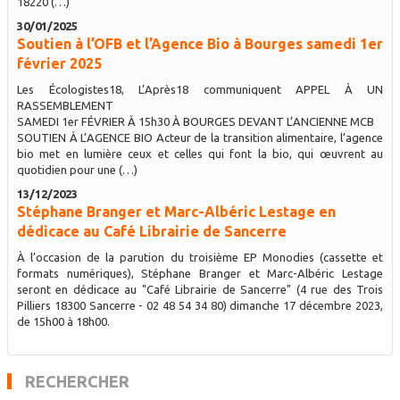
18220 (…)
30/01/2025
Soutien à l’OFB et l’Agence Bio à Bourges samedi 1er
février 2025
Les Écologistes18, L’Après18 communiquent APPEL À UN
RASSEMBLEMENT
SAMEDI 1er FÉVRIER À 15h30 À BOURGES DEVANT L’ANCIENNE MCB
SOUTIEN À L’AGENCE BIO Acteur de la transition alimentaire, l’agence
bio met en lumière ceux et celles qui font la bio, qui œuvrent au
quotidien pour une (…)
13/12/2023
Stéphane Branger et Marc-Albéric Lestage en
dédicace au Café Librairie de Sancerre
À l’occasion de la parution du troisième EP Monodies (cassette et
formats numériques), Stéphane Branger et Marc-Albéric Lestage
seront en dédicace au "Café Librairie de Sancerre" (4 rue des Trois
Pilliers 18300 Sancerre - 02 48 54 34 80) dimanche 17 décembre 2023,
de 15h00 à 18h00.
RECHERCHER