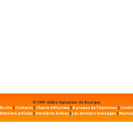
© 1997-2026 L'Agitateur de Bourges
du site
|
Contacts
|
Charte éditoriale
|
À propos de l'Agitateur
|
Contr
Derniers articles
|
Dernières brèves
|
Les derniers messages
|
Masto