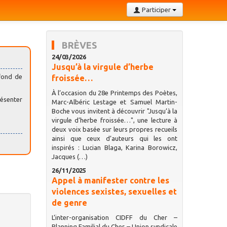
Participer
BRÈVES
24/03/2026
Jusqu’à la virgule d’herbe
fond de
froissée…
À l’occasion du 28e Printemps des Poètes,
résenter
Marc-Albéric Lestage et Samuel Martin-
Boche vous invitent à découvrir "Jusqu’à la
virgule d’herbe froissée…", une lecture à
deux voix basée sur leurs propres recueils
ainsi que ceux d’auteurs qui les ont
inspirés : Lucian Blaga, Karina Borowicz,
Jacques (…)
26/11/2025
Appel à manifester contre les
violences sexistes, sexuelles et
de genre
L’inter-organisation CIDFF du Cher –
Planning Familial du Cher – Union syndicale