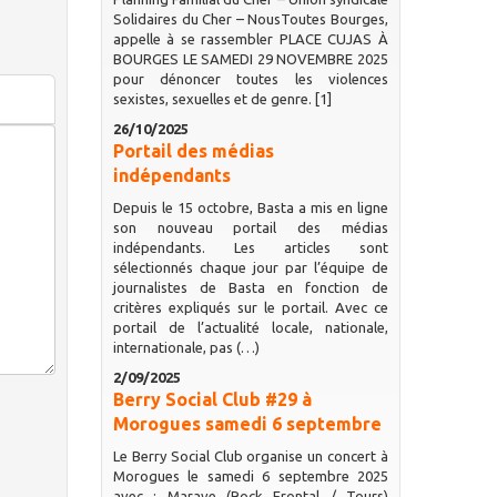
Solidaires du Cher – NousToutes Bourges,
appelle à se rassembler PLACE CUJAS À
BOURGES LE SAMEDI 29 NOVEMBRE 2025
pour dénoncer toutes les violences
sexistes, sexuelles et de genre. [1]
26/10/2025
Portail des médias
indépendants
Depuis le 15 octobre, Basta a mis en ligne
son nouveau portail des médias
indépendants. Les articles sont
sélectionnés chaque jour par l’équipe de
journalistes de Basta en fonction de
critères expliqués sur le portail. Avec ce
portail de l’actualité locale, nationale,
internationale, pas (…)
2/09/2025
Berry Social Club #29 à
Morogues samedi 6 septembre
Le Berry Social Club organise un concert à
Morogues le samedi 6 septembre 2025
avec : Marave (Rock Frontal / Tours)