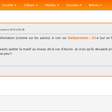
Société
Culture
Médias
Dossiers
Brèves
ovembre 2010 à 09:38
ifestation (comme sur les autres). A voir sur
Dailymotion ; ICI
(sur un 
geants quitter la manif au niveau de la rue d’Auron. Je crois qu’ils devaient p
un peu !!