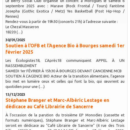
Le Berry Social Club organise un concert à Morogues le samedi 6
septembre 2025 avec : Marave (Rock Frontal / Tours) Fantôme
Josepha (Gothic Exotica / Metz) Yes Basketball (Post Hip-Hop /
Rennes)
Rendez-vous à partir de 19h30 (concerts 21h) à l’adresse suivante :
Le Chezal Masseron
18220 (…)
30/01/2025
Soutien à l’OFB et l’Agence Bio à Bourges samedi 1er
février 2025
Les Écologistes18, L’Après18 communiquent APPEL À UN
RASSEMBLEMENT
SAMEDI 1er FÉVRIER À 15h30 À BOURGES DEVANT L’ANCIENNE MCB
SOUTIEN À L’AGENCE BIO Acteur de la transition alimentaire, l’agence
bio met en lumière ceux et celles qui font la bio, qui œuvrent au
quotidien pour une (…)
13/12/2023
Stéphane Branger et Marc-Albéric Lestage en
dédicace au Café Librairie de Sancerre
À l’occasion de la parution du troisième EP Monodies (cassette et
formats numériques), Stéphane Branger et Marc-Albéric Lestage
seront en dédicace au "Café Librairie de Sancerre" (4 rue des Trois