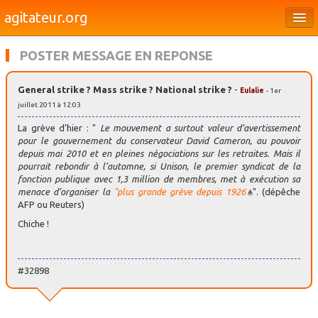
agitateur.org
Éditoriaux
POSTER MESSAGE EN REPONSE
Bourges & le Cher
General strike ? Mass strike ? National strike ?
-
Eulalie
- 1er
Société
juillet 2011 à 12:03
Culture
La grève d’hier : "
Le mouvement a surtout valeur d’avertissement
pour le gouvernement du conservateur David Cameron, au pouvoir
Médias
depuis mai 2010 et en pleines négociations sur les retraites. Mais il
pourrait rebondir à l’automne, si Unison, le premier syndicat de la
fonction publique avec 1,3 million de membres, met à exécution sa
Dossiers
menace d’organiser la
"plus grande grève depuis 1926
". (dépêche
AFP ou Reuters)
Brèves
Chiche !
#32898