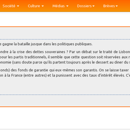
Société
Culture
Médias
Dossiers
Brèves
e gagne la bataille jusque dans les politiques publiques.
dre à la crise des dettes souveraines ? Par un débat sur le traité de Lisbon
our les partis traditionnels, il semble que cette question soit réservées aux 
onomie (sans doute parce qu’ils partent toujours après le dessert au diner du s
bonds) des fonds de garantie qui eux-mêmes son garantis. On se laisse taxer
 à la France (entre autres) et la punissent avec des taux d’intérêt élevés. C’