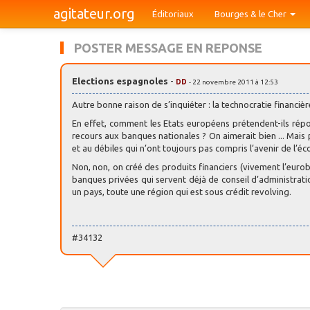
agitateur.org
Éditoriaux
Bourges & le Cher
POSTER MESSAGE EN REPONSE
Elections espagnoles
-
DD
- 22 novembre 2011 à 12:53
Autre bonne raison de s’inquiéter : la technocratie financièr
En effet, comment les Etats européens prétendent-ils répon
recours aux banques nationales ? On aimerait bien ... Mais p
et au débiles qui n’ont toujours pas compris l’avenir de l’éc
Non, non, on créé des produits financiers (vivement l’euro
banques privées qui servent déjà de conseil d’administration
un pays, toute une région qui est sous crédit revolving.
#34132