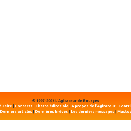
© 1997-2026 L'Agitateur de Bourges
du site
|
Contacts
|
Charte éditoriale
|
À propos de l'Agitateur
|
Contr
Derniers articles
|
Dernières brèves
|
Les derniers messages
|
Masto