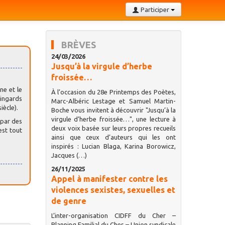
Participer
BRÈVES
24/03/2026
Jusqu’à la virgule d’herbe
froissée…
ne et le
À l’occasion du 28e Printemps des Poètes,
ringards
Marc-Albéric Lestage et Samuel Martin-
iècle).
Boche vous invitent à découvrir "Jusqu’à la
virgule d’herbe froissée…", une lecture à
 par des
deux voix basée sur leurs propres recueils
est tout
ainsi que ceux d’auteurs qui les ont
inspirés : Lucian Blaga, Karina Borowicz,
Jacques (…)
26/11/2025
Appel à manifester contre les
violences sexistes, sexuelles et
de genre
L’inter-organisation CIDFF du Cher –
Planning Familial du Cher – Union syndicale