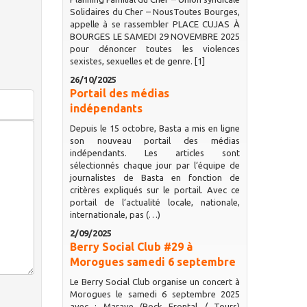
Solidaires du Cher – NousToutes Bourges,
appelle à se rassembler PLACE CUJAS À
BOURGES LE SAMEDI 29 NOVEMBRE 2025
pour dénoncer toutes les violences
sexistes, sexuelles et de genre. [1]
26/10/2025
Portail des médias
indépendants
Depuis le 15 octobre, Basta a mis en ligne
son nouveau portail des médias
indépendants. Les articles sont
sélectionnés chaque jour par l’équipe de
journalistes de Basta en fonction de
critères expliqués sur le portail. Avec ce
portail de l’actualité locale, nationale,
internationale, pas (…)
2/09/2025
Berry Social Club #29 à
Morogues samedi 6 septembre
Le Berry Social Club organise un concert à
Morogues le samedi 6 septembre 2025
avec : Marave (Rock Frontal / Tours)