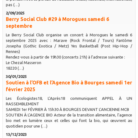
pas (…)
2/09/2025
Berry Social Club #29 à Morogues samedi 6
septembre
Le Berry Social Club organise un concert à Morogues le samedi 6
septembre 2025 avec : Marave (Rock Frontal / Tours) Fantôme
Josepha (Gothic Exotica / Metz) Yes Basketball (Post Hip-Hop /
Rennes)
Rendez-vous à partir de 19h30 (concerts 21h) à l’adresse suivante :
Le Chezal Masseron
18220 (…)
30/01/2025
Soutien à l’OFB et l’Agence Bio à Bourges samedi 1er
février 2025
Les Écologistes18, L’Après18 communiquent APPEL À UN
RASSEMBLEMENT
SAMEDI 1er FÉVRIER À 15h30 À BOURGES DEVANT L’ANCIENNE MCB
SOUTIEN À L’AGENCE BIO Acteur de la transition alimentaire, l’agence
bio met en lumière ceux et celles qui font la bio, qui œuvrent au
quotidien pour une (…)
13/12/2023