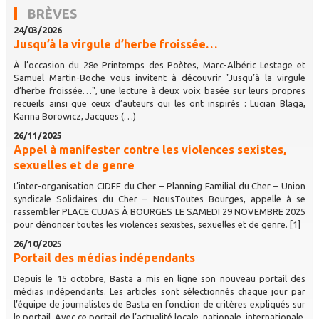
BRÈVES
24/03/2026
Jusqu’à la virgule d’herbe froissée…
À l’occasion du 28e Printemps des Poètes, Marc-Albéric Lestage et
Samuel Martin-Boche vous invitent à découvrir "Jusqu’à la virgule
d’herbe froissée…", une lecture à deux voix basée sur leurs propres
recueils ainsi que ceux d’auteurs qui les ont inspirés : Lucian Blaga,
Karina Borowicz, Jacques (…)
26/11/2025
Appel à manifester contre les violences sexistes,
sexuelles et de genre
L’inter-organisation CIDFF du Cher – Planning Familial du Cher – Union
syndicale Solidaires du Cher – NousToutes Bourges, appelle à se
rassembler PLACE CUJAS À BOURGES LE SAMEDI 29 NOVEMBRE 2025
pour dénoncer toutes les violences sexistes, sexuelles et de genre. [1]
26/10/2025
Portail des médias indépendants
Depuis le 15 octobre, Basta a mis en ligne son nouveau portail des
médias indépendants. Les articles sont sélectionnés chaque jour par
l’équipe de journalistes de Basta en fonction de critères expliqués sur
le portail. Avec ce portail de l’actualité locale, nationale, internationale,