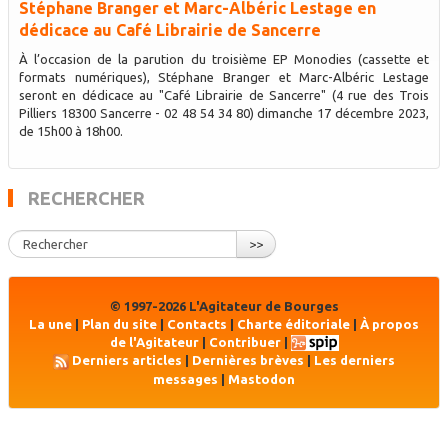
Stéphane Branger et Marc-Albéric Lestage en
dédicace au Café Librairie de Sancerre
À l’occasion de la parution du troisième EP Monodies (cassette et
formats numériques), Stéphane Branger et Marc-Albéric Lestage
seront en dédicace au "Café Librairie de Sancerre" (4 rue des Trois
Pilliers 18300 Sancerre - 02 48 54 34 80) dimanche 17 décembre 2023,
de 15h00 à 18h00.
RECHERCHER
>>
© 1997-2026 L'Agitateur de Bourges
La une
|
Plan du site
|
Contacts
|
Charte éditoriale
|
À propos
de l'Agitateur
|
Contribuer
|
Derniers articles
|
Dernières brèves
|
Les derniers
messages
|
Mastodon