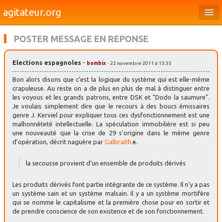
agitateur.org
Éditoriaux
POSTER MESSAGE EN REPONSE
Bourges & le Cher
Elections espagnoles
-
bombix
- 22 novembre 2011 à 13:35
Société
Bon alors disons que c’est la logique du système qui est elle-même
Culture
crapuleuse. Au reste on a de plus en plus de mal à distinguer entre
les voyous et les grands patrons, entre DSK et "Dodo la saumure".
Je voulais simplement dire que le recours à des boucs émissaires
Médias
genre J. Kerviel pour expliquer tous ces dysfonctionnement est une
malhonnêteté intellectuelle. La spéculation immobilière est si peu
Dossiers
une nouveauté que la crise de 29 s’origine dans le même genre
d’opération, décrit naguère par
Galbraith
.
Brèves
la secousse provient d’un ensemble de produits dérivés
Les produits dérivés font partie intégrante de ce système. Il n’y a pas
un système sain et un système malsain. Il y a un système mortifère
qui se nomme le capitalisme et la première chose pour en sortir et
de prendre conscience de son existence et de son fonctionnement.