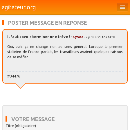
agitateur.org
Éditoriaux
POSTER MESSAGE EN REPONSE
Bourges & le Cher
Il faut savoir terminer une trêve !
-
Cyrano
- 2 janvier 2012 à 14:50
Société
Oui, euh, ça ne change rien au sens général. Lorsque le premier
Culture
stalinien de France parlait, les travailleurs avaient quelques raisons
de se méfier.
Médias
Dossiers
#34476
Brèves
VOTRE MESSAGE
Titre (obligatoire)