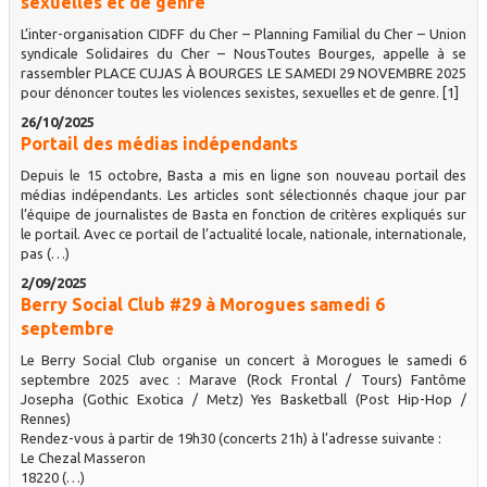
sexuelles et de genre
L’inter-organisation CIDFF du Cher – Planning Familial du Cher – Union
syndicale Solidaires du Cher – NousToutes Bourges, appelle à se
rassembler PLACE CUJAS À BOURGES LE SAMEDI 29 NOVEMBRE 2025
pour dénoncer toutes les violences sexistes, sexuelles et de genre. [1]
26/10/2025
Portail des médias indépendants
Depuis le 15 octobre, Basta a mis en ligne son nouveau portail des
médias indépendants. Les articles sont sélectionnés chaque jour par
l’équipe de journalistes de Basta en fonction de critères expliqués sur
le portail. Avec ce portail de l’actualité locale, nationale, internationale,
pas (…)
2/09/2025
Berry Social Club #29 à Morogues samedi 6
septembre
Le Berry Social Club organise un concert à Morogues le samedi 6
septembre 2025 avec : Marave (Rock Frontal / Tours) Fantôme
Josepha (Gothic Exotica / Metz) Yes Basketball (Post Hip-Hop /
Rennes)
Rendez-vous à partir de 19h30 (concerts 21h) à l’adresse suivante :
Le Chezal Masseron
18220 (…)