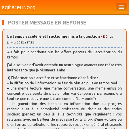
agitateur.org
Éditoriaux
POSTER MESSAGE EN REPONSE
Bourges & le Cher
Le temps accéléré et fractionné mis à la question
-
DD
- 23
Société
janvier 2012 à 17:12
Culture
Au fait pour continuer sur les effets pervers de l’accélération du
temps :
Médias
j’ai le souvenir d’avoir entendu un neurologue avancer une thèse très
intéressante que je résumerais ainsi :
Dossiers
1) l’information s’accélère et se fractionne c’est à dire :
–
la diffusion de l’information se fait de plus en plus en temps réel ;
Brèves
–
une même lecture, une même conversation, une même émission
concentre des sujets de plus en plus variés (pensez par exemple à
tout ce que recouvre une lecture comme "Le Monde") ;
–
l’augmentation des besoins en information due au progrès
technique et à la complexité croissante du droit et des codes
sociaux (pensez un peu là, à la technicité que requièrent : vos
relations avec un bailleur de mauvaise foi, le choix d’une voiture ou
d’un forfait de téléphone, les rapports sociaux en général et sexuels