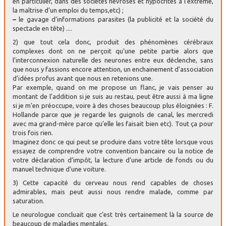
en particulier, dans des sociétés névrosés et hypocrites à l’extrême,
la maîtrise d’un emploi du temps,etc) ;
–
le gavage d’informations parasites (la publicité et la société du
spectacle en tête) ....
2) que tout cela donc, produit des phénomènes cérébraux
complexes dont on ne perçoit qu’une petite partie alors que
l’interconnexion naturelle des neurones entre eux déclenche, sans
que nous y fassions encore attention, un enchainement d’association
d’idées profus avant que nous en retenions une.
Par exemple, quand on me propose un flanc, je vais penser au
montant de l’addition si je suis au restau, peut être aussi à ma ligne
si je m’en préoccupe, voire à des choses beaucoup plus éloignées : F.
Hollande parce que je regarde les guignols de canal, les mercredi
avec ma grand-mère parce qu’elle les faisait bien etc). Tout ça pour
trois fois rien.
Imaginez donc ce qui peut se produire dans votre tête lorsque vous
essayez de comprendre votre convention bancaire ou la notice de
votre déclaration d’impôt, la lecture d’une article de fonds ou du
manuel technique d’une voiture.
3) Cette capacité du cerveau nous rend capables de choses
admirables, mais peut aussi nous rendre malade, comme par
saturation.
Le neurologue concluait que c’est très certainement là la source de
beaucoup de maladies mentales.