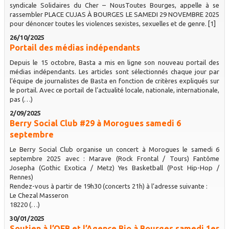
syndicale Solidaires du Cher – NousToutes Bourges, appelle à se
rassembler PLACE CUJAS À BOURGES LE SAMEDI 29 NOVEMBRE 2025
pour dénoncer toutes les violences sexistes, sexuelles et de genre. [1]
26/10/2025
Portail des médias indépendants
Depuis le 15 octobre, Basta a mis en ligne son nouveau portail des
médias indépendants. Les articles sont sélectionnés chaque jour par
l’équipe de journalistes de Basta en fonction de critères expliqués sur
le portail. Avec ce portail de l’actualité locale, nationale, internationale,
pas (…)
2/09/2025
Berry Social Club #29 à Morogues samedi 6
septembre
Le Berry Social Club organise un concert à Morogues le samedi 6
septembre 2025 avec : Marave (Rock Frontal / Tours) Fantôme
Josepha (Gothic Exotica / Metz) Yes Basketball (Post Hip-Hop /
Rennes)
Rendez-vous à partir de 19h30 (concerts 21h) à l’adresse suivante :
Le Chezal Masseron
18220 (…)
30/01/2025
Soutien à l’OFB et l’Agence Bio à Bourges samedi 1er