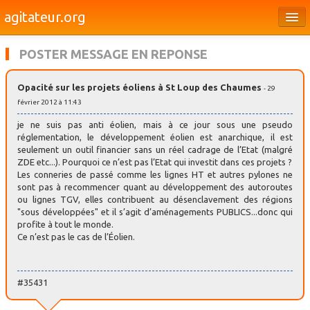
agitateur.org
Éditoriaux
POSTER MESSAGE EN REPONSE
Bourges & le Cher
Opacité sur les projets éoliens à St Loup des Chaumes
- 29
Société
février 2012 à 11:43
Culture
je ne suis pas anti éolien, mais à ce jour sous une pseudo
réglementation, le développement éolien est anarchique, il est
Médias
seulement un outil financier sans un réel cadrage de l’Etat (malgré
ZDE etc...). Pourquoi ce n’est pas l’Etat qui investit dans ces projets ?
Les conneries de passé comme les lignes HT et autres pylones ne
Dossiers
sont pas à recommencer quant au développement des autoroutes
ou lignes TGV, elles contribuent au désenclavement des régions
Brèves
"sous développées" et il s’agit d’aménagements PUBLICS...donc qui
profite à tout le monde.
Ce n’est pas le cas de l’Éolien.
#35431