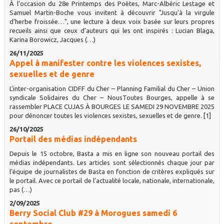
À l’occasion du 28e Printemps des Poètes, Marc-Albéric Lestage et
Samuel Martin-Boche vous invitent à découvrir "Jusqu’à la virgule
d’herbe froissée…", une lecture à deux voix basée sur leurs propres
recueils ainsi que ceux d’auteurs qui les ont inspirés : Lucian Blaga,
Karina Borowicz, Jacques (…)
26/11/2025
Appel à manifester contre les violences sexistes,
sexuelles et de genre
L’inter-organisation CIDFF du Cher – Planning Familial du Cher – Union
syndicale Solidaires du Cher – NousToutes Bourges, appelle à se
rassembler PLACE CUJAS À BOURGES LE SAMEDI 29 NOVEMBRE 2025
pour dénoncer toutes les violences sexistes, sexuelles et de genre. [1]
26/10/2025
Portail des médias indépendants
Depuis le 15 octobre, Basta a mis en ligne son nouveau portail des
médias indépendants. Les articles sont sélectionnés chaque jour par
l’équipe de journalistes de Basta en fonction de critères expliqués sur
le portail. Avec ce portail de l’actualité locale, nationale, internationale,
pas (…)
2/09/2025
Berry Social Club #29 à Morogues samedi 6
septembre