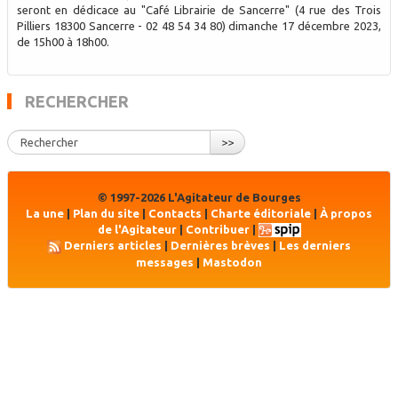
seront en dédicace au "Café Librairie de Sancerre" (4 rue des Trois
Pilliers 18300 Sancerre - 02 48 54 34 80) dimanche 17 décembre 2023,
de 15h00 à 18h00.
RECHERCHER
>>
© 1997-2026 L'Agitateur de Bourges
La une
|
Plan du site
|
Contacts
|
Charte éditoriale
|
À propos
de l'Agitateur
|
Contribuer
|
Derniers articles
|
Dernières brèves
|
Les derniers
messages
|
Mastodon