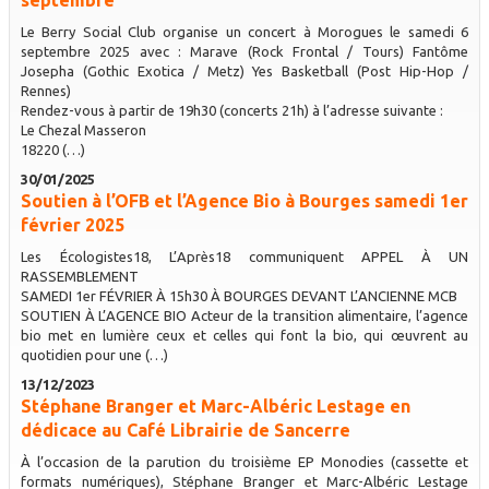
Le Berry Social Club organise un concert à Morogues le samedi 6
septembre 2025 avec : Marave (Rock Frontal / Tours) Fantôme
Josepha (Gothic Exotica / Metz) Yes Basketball (Post Hip-Hop /
Rennes)
Rendez-vous à partir de 19h30 (concerts 21h) à l’adresse suivante :
Le Chezal Masseron
18220 (…)
30/01/2025
Soutien à l’OFB et l’Agence Bio à Bourges samedi 1er
février 2025
Les Écologistes18, L’Après18 communiquent APPEL À UN
RASSEMBLEMENT
SAMEDI 1er FÉVRIER À 15h30 À BOURGES DEVANT L’ANCIENNE MCB
SOUTIEN À L’AGENCE BIO Acteur de la transition alimentaire, l’agence
bio met en lumière ceux et celles qui font la bio, qui œuvrent au
quotidien pour une (…)
13/12/2023
Stéphane Branger et Marc-Albéric Lestage en
dédicace au Café Librairie de Sancerre
À l’occasion de la parution du troisième EP Monodies (cassette et
formats numériques), Stéphane Branger et Marc-Albéric Lestage