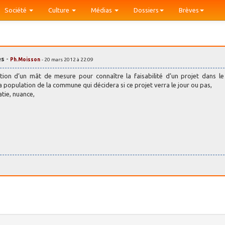
Société
Culture
Médias
Dossiers
Brèves
es
-
Ph.Moisson
- 20 mars 2012 à 22:09
tion d’un mât de mesure pour connaître la faisabilité d’un projet dans le
a population de la commune qui décidera si ce projet verra le jour ou pas,
atie, nuance,