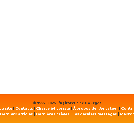
© 1997-2026 L'Agitateur de Bourges
du site
|
Contacts
|
Charte éditoriale
|
À propos de l'Agitateur
|
Contr
Derniers articles
|
Dernières brèves
|
Les derniers messages
|
Masto