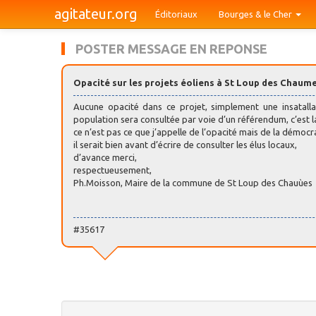
agitateur.org
Éditoriaux
Bourges & le Cher
POSTER MESSAGE EN REPONSE
Opacité sur les projets éoliens à St Loup des Chaum
Aucune opacité dans ce projet, simplement une insatalla
population sera consultée par voie d’un référendum, c’est l
ce n’est pas ce que j’appelle de l’opacité mais de la démocr
il serait bien avant d’écrire de consulter les élus locaux,
d’avance merci,
respectueusement,
Ph.Moisson, Maire de la commune de St Loup des Chauùes
#35617