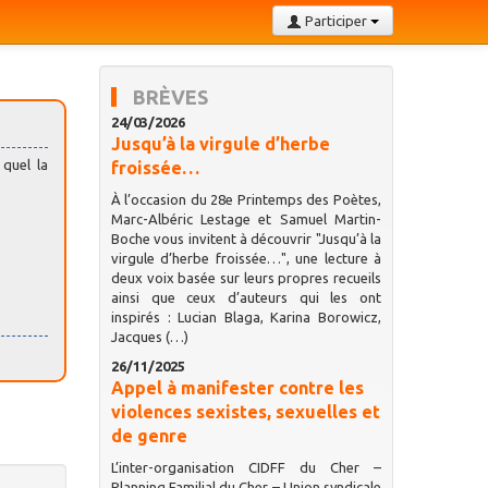
Participer
BRÈVES
24/03/2026
Jusqu’à la virgule d’herbe
 quel la
froissée…
À l’occasion du 28e Printemps des Poètes,
Marc-Albéric Lestage et Samuel Martin-
Boche vous invitent à découvrir "Jusqu’à la
virgule d’herbe froissée…", une lecture à
deux voix basée sur leurs propres recueils
ainsi que ceux d’auteurs qui les ont
inspirés : Lucian Blaga, Karina Borowicz,
Jacques (…)
26/11/2025
Appel à manifester contre les
violences sexistes, sexuelles et
de genre
L’inter-organisation CIDFF du Cher –
Planning Familial du Cher – Union syndicale