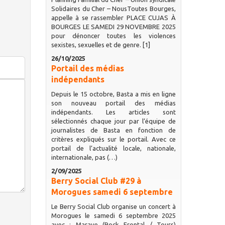
Solidaires du Cher – NousToutes Bourges,
appelle à se rassembler PLACE CUJAS À
BOURGES LE SAMEDI 29 NOVEMBRE 2025
pour dénoncer toutes les violences
sexistes, sexuelles et de genre. [1]
26/10/2025
Portail des médias
indépendants
Depuis le 15 octobre, Basta a mis en ligne
son nouveau portail des médias
indépendants. Les articles sont
sélectionnés chaque jour par l’équipe de
journalistes de Basta en fonction de
critères expliqués sur le portail. Avec ce
portail de l’actualité locale, nationale,
internationale, pas (…)
2/09/2025
Berry Social Club #29 à
Morogues samedi 6 septembre
Le Berry Social Club organise un concert à
Morogues le samedi 6 septembre 2025
avec : Marave (Rock Frontal / Tours)