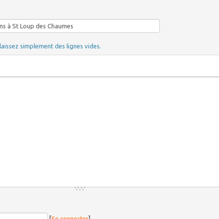
laissez simplement des lignes vides.
[
Se connecter
]