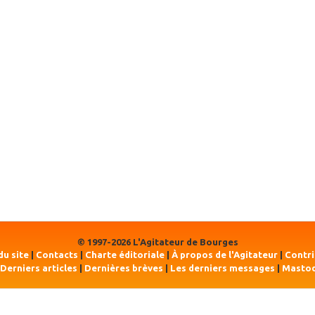
© 1997-2026 L'Agitateur de Bourges
du site
|
Contacts
|
Charte éditoriale
|
À propos de l'Agitateur
|
Contr
Derniers articles
|
Dernières brèves
|
Les derniers messages
|
Masto