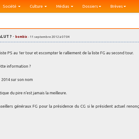
Société
Culture
Médias
Dossiers
Brèves
GALUT ?
-
bombix
- 11 septembre 2012 à 07:04
iste PS au 1er tour et escompter le ralliement de la liste FG au second tour.
ette information ?
es 2014 sur son nom
itique du pire n’est jamais la meilleure.
seillers généraux FG pour la présidence du CG si le président actuel renonç