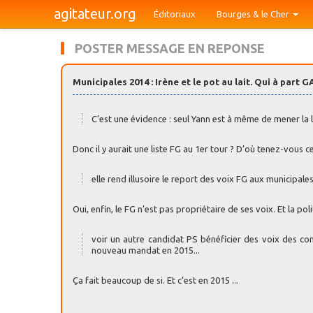
agitateur.org
Éditoriaux
Bourges & le Cher
POSTER MESSAGE EN REPONSE
Municipales 2014 : Irène et le pot au lait. Qui à part 
C’est une évidence : seul Yann est à même de mener la l
Donc il y aurait une liste FG au 1er tour ? D’où tenez-vous c
elle rend illusoire le report des voix FG aux municipal
Oui, enfin, le FG n’est pas propriétaire de ses voix. Et la pol
voir un autre candidat PS bénéficier des voix des con
nouveau mandat en 2015...
Ça fait beaucoup de si. Et c’est en 2015 ...