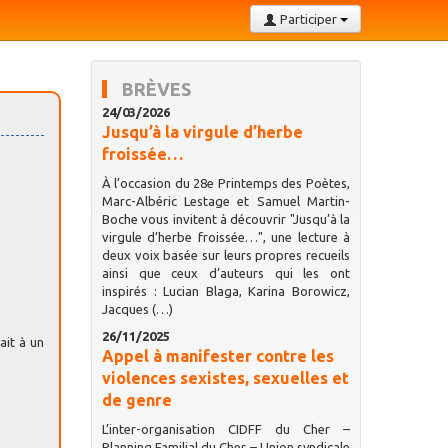
Participer
BRÈVES
24/03/2026
Jusqu’à la virgule d’herbe
froissée…
À l’occasion du 28e Printemps des Poètes,
Marc-Albéric Lestage et Samuel Martin-
Boche vous invitent à découvrir "Jusqu’à la
virgule d’herbe froissée…", une lecture à
deux voix basée sur leurs propres recueils
ainsi que ceux d’auteurs qui les ont
inspirés : Lucian Blaga, Karina Borowicz,
Jacques (…)
26/11/2025
ait à un
Appel à manifester contre les
violences sexistes, sexuelles et
de genre
L’inter-organisation CIDFF du Cher –
Planning Familial du Cher – Union syndicale