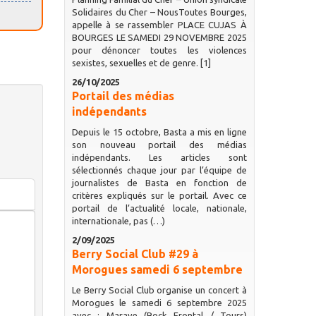
Solidaires du Cher – NousToutes Bourges,
appelle à se rassembler PLACE CUJAS À
BOURGES LE SAMEDI 29 NOVEMBRE 2025
pour dénoncer toutes les violences
sexistes, sexuelles et de genre. [1]
26/10/2025
Portail des médias
indépendants
Depuis le 15 octobre, Basta a mis en ligne
son nouveau portail des médias
indépendants. Les articles sont
sélectionnés chaque jour par l’équipe de
journalistes de Basta en fonction de
critères expliqués sur le portail. Avec ce
portail de l’actualité locale, nationale,
internationale, pas (…)
2/09/2025
Berry Social Club #29 à
Morogues samedi 6 septembre
Le Berry Social Club organise un concert à
Morogues le samedi 6 septembre 2025
avec : Marave (Rock Frontal / Tours)