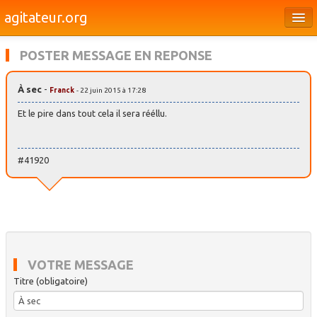
agitateur.org
Éditoriaux
POSTER MESSAGE EN REPONSE
Bourges & le Cher
À sec
-
Franck
- 22 juin 2015 à 17:28
Société
Et le pire dans tout cela il sera rééllu.
Culture
Médias
#41920
Dossiers
Brèves
VOTRE MESSAGE
Titre (obligatoire)