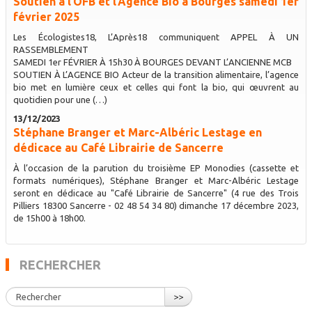
Soutien à l’OFB et l’Agence Bio à Bourges samedi 1er
février 2025
Les Écologistes18, L’Après18 communiquent APPEL À UN
RASSEMBLEMENT
SAMEDI 1er FÉVRIER À 15h30 À BOURGES DEVANT L’ANCIENNE MCB
SOUTIEN À L’AGENCE BIO Acteur de la transition alimentaire, l’agence
bio met en lumière ceux et celles qui font la bio, qui œuvrent au
quotidien pour une (…)
13/12/2023
Stéphane Branger et Marc-Albéric Lestage en
dédicace au Café Librairie de Sancerre
À l’occasion de la parution du troisième EP Monodies (cassette et
formats numériques), Stéphane Branger et Marc-Albéric Lestage
seront en dédicace au "Café Librairie de Sancerre" (4 rue des Trois
Pilliers 18300 Sancerre - 02 48 54 34 80) dimanche 17 décembre 2023,
de 15h00 à 18h00.
RECHERCHER
>>