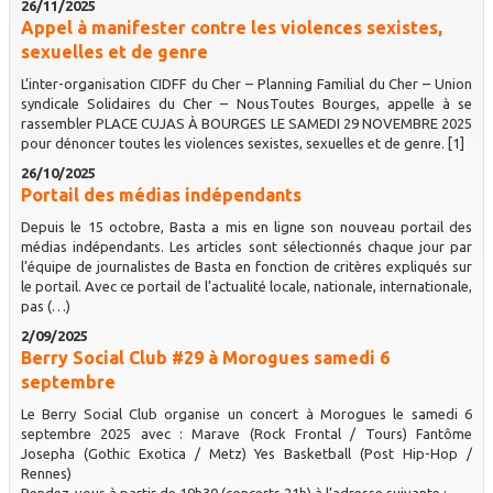
26/11/2025
Appel à manifester contre les violences sexistes,
sexuelles et de genre
L’inter-organisation CIDFF du Cher – Planning Familial du Cher – Union
syndicale Solidaires du Cher – NousToutes Bourges, appelle à se
rassembler PLACE CUJAS À BOURGES LE SAMEDI 29 NOVEMBRE 2025
pour dénoncer toutes les violences sexistes, sexuelles et de genre. [1]
26/10/2025
Portail des médias indépendants
Depuis le 15 octobre, Basta a mis en ligne son nouveau portail des
médias indépendants. Les articles sont sélectionnés chaque jour par
l’équipe de journalistes de Basta en fonction de critères expliqués sur
le portail. Avec ce portail de l’actualité locale, nationale, internationale,
pas (…)
2/09/2025
Berry Social Club #29 à Morogues samedi 6
septembre
Le Berry Social Club organise un concert à Morogues le samedi 6
septembre 2025 avec : Marave (Rock Frontal / Tours) Fantôme
Josepha (Gothic Exotica / Metz) Yes Basketball (Post Hip-Hop /
Rennes)
Rendez-vous à partir de 19h30 (concerts 21h) à l’adresse suivante :