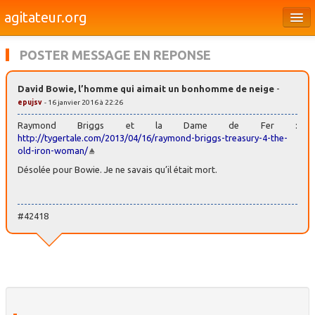
agitateur.org
Éditoriaux
POSTER MESSAGE EN REPONSE
Bourges & le Cher
David Bowie, l’homme qui aimait un bonhomme de neige
-
Société
epujsv
- 16 janvier 2016 à 22:26
Culture
Raymond Briggs et la Dame de Fer :
http://tygertale.com/2013/04/16/raymond-briggs-treasury-4-the-
old-iron-woman/
Médias
Désolée pour Bowie. Je ne savais qu’il était mort.
Dossiers
Brèves
#42418