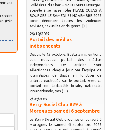
enir une
Solidaires du Cher – NousToutes Bourges,
appelle à se rassembler PLACE CUJAS À
BOURGES LE SAMEDI 29 NOVEMBRE 2025
) contre
pour dénoncer toutes les violences
es (très
sexistes, sexuelles et de genre. [1]
26/10/2025
Portail des médias
indépendants
Depuis le 15 octobre, Basta a mis en ligne
son nouveau portail des médias
indépendants. Les articles sont
sélectionnés chaque jour par l’équipe de
journalistes de Basta en fonction de
critères expliqués sur le portail. Avec ce
portail de l’actualité locale, nationale,
internationale, pas (…)
2/09/2025
Berry Social Club #29 à
Morogues samedi 6 septembre
Le Berry Social Club organise un concert à
Morogues le samedi 6 septembre 2025
avec : Marave (Rock Frontal / Tours)