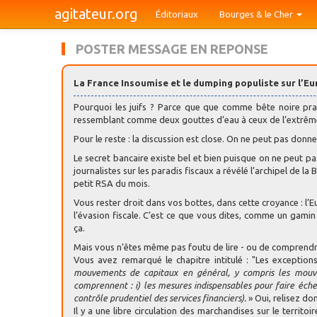
agitateur.org
Éditoriaux
Bourges & le Cher
POSTER MESSAGE EN REPONSE
La France Insoumise et le dumping populiste sur l’E
Pourquoi les juifs ? Parce que que comme bête noire prat
ressemblant comme deux gouttes d’eau à ceux de l’extrêm
Pour le reste : la discussion est close. On ne peut pas donner
Le secret bancaire existe bel et bien puisque on ne peut p
journalistes sur les paradis fiscaux a révélé l’archipel de 
petit RSA du mois.
Vous rester droit dans vos bottes, dans cette croyance : l’E
l’évasion fiscale. C’est ce que vous dites, comme un gamin
ça.
Mais vous n’êtes même pas foutu de lire - ou de comprendr
Vous avez remarqué le chapitre intitulé : "Les exceptions 
mouvements de capitaux en général, y compris les mouvem
comprennent : i) les mesures indispensables pour faire éch
contrôle prudentiel des services financiers).
» Oui, relisez don
Il y a une libre circulation des marchandises sur le territ