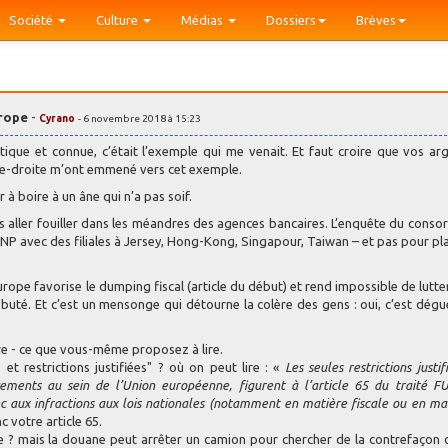
Société
Culture
Médias
Dossiers
Brèves
urope
-
Cyrano
- 6 novembre 2018 à 15:23
ique et connue, c’était l’exemple qui me venait. Et faut croire que vos a
e-droite m’ont emmené vers cet exemple.
 à boire à un âne qui n’a pas soif.
as aller fouiller dans les méandres des agences bancaires. L’enquête du conso
la BNP avec des filiales à Jersey, Hong-Kong, Singapour, Taiwan – et pas pour pl
urope favorise le dumping fiscal (article du début) et rend impossible de lutte
 buté. Et c’est un mensonge qui détourne la colère des gens : oui, c’est dégu
e - ce que vous-même proposez à lire.
et restrictions justifiées" ? où on peut lire : «
Les seules restrictions justi
ents au sein de l’Union européenne, figurent à l’article 65 du traité FU
ec aux infractions aux lois nationales (notamment en matière fiscale ou en ma
c votre article 65.
oire ? mais la douane peut arrêter un camion pour chercher de la contrefaçon 