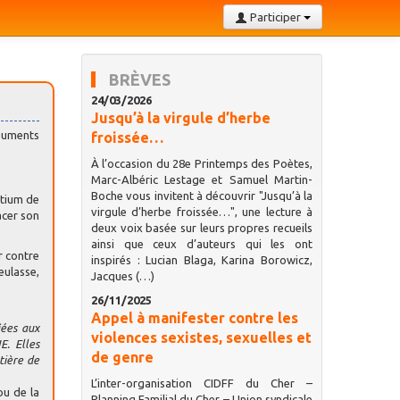
Participer
BRÈVES
24/03/2026
Jusqu’à la virgule d’herbe
rguments
froissée…
À l’occasion du 28e Printemps des Poètes,
Marc-Albéric Lestage et Samuel Martin-
Boche vous invitent à découvrir "Jusqu’à la
rtium de
virgule d’herbe froissée…", une lecture à
acer son
deux voix basée sur leurs propres recueils
ainsi que ceux d’auteurs qui les ont
r contre
inspirés : Lucian Blaga, Karina Borowicz,
eulasse,
Jacques (…)
26/11/2025
Appel à manifester contre les
fiées aux
violences sexistes, sexuelles et
E. Elles
de genre
tière de
L’inter-organisation CIDFF du Cher –
ou de la
Planning Familial du Cher – Union syndicale