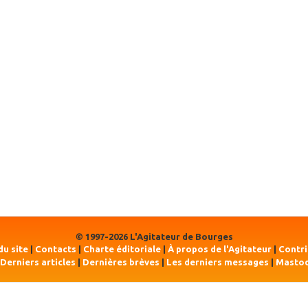
© 1997-2026 L'Agitateur de Bourges
du site
|
Contacts
|
Charte éditoriale
|
À propos de l'Agitateur
|
Contr
Derniers articles
|
Dernières brèves
|
Les derniers messages
|
Masto