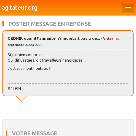
agitateur.org
Éditoriaux
POSTER MESSAGE EN REPONSE
Bourges & le Cher
GEDHIF, quand l’amiante n’inquiétait pas trop...
-
Victor
- 25
Société
septembre 2020 à 00:01
Culture
Si j’ai bien compris :
Qui dit usagers, dit travailleurs handicapés ...
Médias
c’est vraiment honteux !!!!
Dossiers
#43934
Brèves
VOTRE MESSAGE