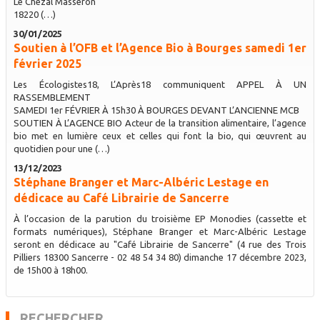
Le Chezal Masseron
18220 (…)
30/01/2025
Soutien à l’OFB et l’Agence Bio à Bourges samedi 1er
février 2025
Les Écologistes18, L’Après18 communiquent APPEL À UN
RASSEMBLEMENT
SAMEDI 1er FÉVRIER À 15h30 À BOURGES DEVANT L’ANCIENNE MCB
SOUTIEN À L’AGENCE BIO Acteur de la transition alimentaire, l’agence
bio met en lumière ceux et celles qui font la bio, qui œuvrent au
quotidien pour une (…)
13/12/2023
Stéphane Branger et Marc-Albéric Lestage en
dédicace au Café Librairie de Sancerre
À l’occasion de la parution du troisième EP Monodies (cassette et
formats numériques), Stéphane Branger et Marc-Albéric Lestage
seront en dédicace au "Café Librairie de Sancerre" (4 rue des Trois
Pilliers 18300 Sancerre - 02 48 54 34 80) dimanche 17 décembre 2023,
de 15h00 à 18h00.
RECHERCHER