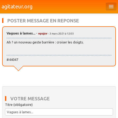
agitateur.org
Éditoriaux
POSTER MESSAGE EN REPONSE
Bourges & le Cher
Vagues à lames...
-
epujsv
- 3 mars 2021 à 12:03
Société
Ah ? un nouveau geste barrière : croiser les doigts.
Culture
Médias
#44047
Dossiers
Brèves
VOTRE MESSAGE
Titre (obligatoire)