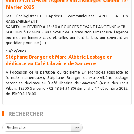
Soutien à l’OFB et l’Agence Bio à Bourges samedi 1er
février 2025
Les Écologistes18, L’Après18 communiquent APPEL À UN
RASSEMBLEMENT
SAMEDI 1er FÉVRIER À 15h30 À BOURGES DEVANT L’ANCIENNE MCB
SOUTIEN À L’AGENCE BIO Acteur de la transition alimentaire, l’agence
bio met en lumière ceux et celles qui font la bio, qui œuvrent au
quotidien pour une (…)
13/12/2023
Stéphane Branger et Marc-Albéric Lestage en
dédicace au Café Librairie de Sancerre
À l’occasion de la parution du troisième EP Monodies (cassette et
formats numériques), Stéphane Branger et Marc-Albéric Lestage
seront en dédicace au "Café Librairie de Sancerre" (4 rue des Trois
Pilliers 18300 Sancerre - 02 48 54 34 80) dimanche 17 décembre 2023,
de 15h00 à 18h00.
RECHERCHER
>>