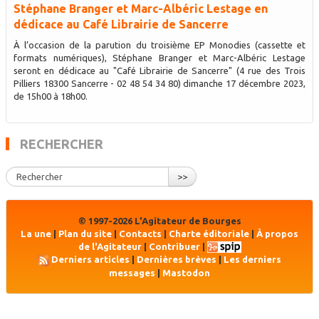
Stéphane Branger et Marc-Albéric Lestage en
dédicace au Café Librairie de Sancerre
À l’occasion de la parution du troisième EP Monodies (cassette et
formats numériques), Stéphane Branger et Marc-Albéric Lestage
seront en dédicace au "Café Librairie de Sancerre" (4 rue des Trois
Pilliers 18300 Sancerre - 02 48 54 34 80) dimanche 17 décembre 2023,
de 15h00 à 18h00.
RECHERCHER
>>
© 1997-2026 L'Agitateur de Bourges
La une
|
Plan du site
|
Contacts
|
Charte éditoriale
|
À propos
de l'Agitateur
|
Contribuer
|
Derniers articles
|
Dernières brèves
|
Les derniers
messages
|
Mastodon