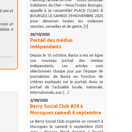
Solidaires du Cher – NousToutes Bourges,
appelle à se rassembler PLACE CUJAS À
0 ans et
BOURGES LE SAMEDI 29 NOVEMBRE 2025
pour dénoncer toutes les violences
icain et
sexistes, sexuelles et de genre. [1]
bilise à
26/10/2025
Portail des médias
indépendants
Depuis le 15 octobre, Basta a mis en ligne
son nouveau portail des médias
indépendants. Les articles sont
sélectionnés chaque jour par l’équipe de
journalistes de Basta en fonction de
critères expliqués sur le portail. Avec ce
portail de l’actualité locale, nationale,
internationale, pas (…)
2/09/2025
Berry Social Club #29 à
Morogues samedi 6 septembre
Le Berry Social Club organise un concert à
Morogues le samedi 6 septembre 2025
avec : Marave (Rock Frontal / Tours)