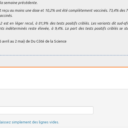
 la semaine précédente.
ont reçu au moins une dose et 10,2% ont été complèteme
nt vaccinés. 73,4% des 7
accinés.
est en léger recul, à 81,9% des tests positifs criblés. Les variants dit sud-afr
s indéterminés reste élevée, à 9,4%. La part des tests positifs criblés se sta
6 avril au 2 mai) de Du Côté de la Science
laissez simplement des lignes vides.