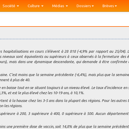
Société
Culture
Médias
Dossiers
Brèves
s hospitalisations en cours s’élèvent à 28 818 (-4,9% par rapport au 25/04). L
es niveaux sont équivalents ou supérieurs à ceux observés à la fermeture des é
 cours), mais dans une dynamique descendante, qui demande à être confirmée 
aine. C’est moins que la semaine précédente (-6,4%), mais plus que la semaine
nnent à plus de 40.
e en baisse tout en se situant toujours à un niveau élevé. Le taux d’incidence en
8,3%, et est le plus élevé chez les 10-19 ans, à 10,1%.
artent à la hausse chez les 3-5 ans dans la plupart des régions. Pour les autres 
on les régions.
upérieure à 200, 3 supérieure à 400, 0 supérieure à 500. Aucun département
ins une première dose de vaccin, soit 14,8% de plus que la semaine précédent