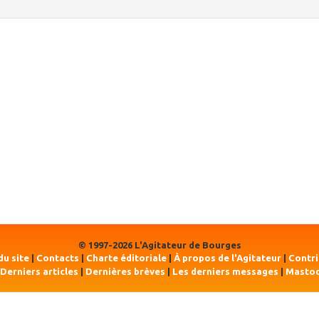
© 1997-2026 L'Agitateur de Bourges
du site
|
Contacts
|
Charte éditoriale
|
À propos de l'Agitateur
|
Contr
Derniers articles
|
Dernières brèves
|
Les derniers messages
|
Masto