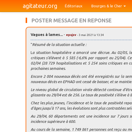
agitateur.org
Éditoriaux
Bourges & le Cher
POSTER MESSAGE EN REPONSE
Vagues à lames...
-
epujsv
- 3 mai 2021 à 13:34
"
Résumé de la situation actuelle :
L
a situation hospitalière a amorcé une décrue. Au 02/05, le
critiques s’élèvent à 5 585 (-6,6% par rapport au 25/04). C
02/04 (28 729 hospitalisations et 5 254 soins critiques en
prochaines semaines.
Encore 2 004 nouveaux décès ont été enregistrés sur la sem
nouveaux décès en EPHAD ont cessé de baisser, et se maintie
Le niveau global de circulation virale détecté continue d’êtr
glissante au 29/04 est de 256. Le taux de positivité s’élève à 
Chez les plus jeunes, l’incidence et le taux de positivité rep
d’âges jusqu’à 17 ans, les évolutions sont plus contrastées sel
Au 29/04, 60 départements ont une incidence sur 7 jours s
incidence supérieure à 600.
Au cours de la semaine, 1 749 861 personnes ont reçu au mo