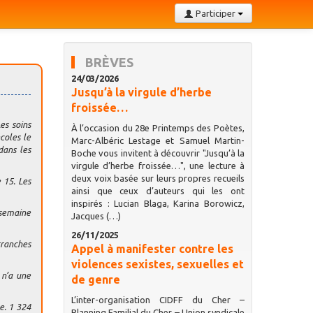
Participer
BRÈVES
24/03/2026
Jusqu’à la virgule d’herbe
froissée…
es soins
À l’occasion du 28e Printemps des Poètes,
coles le
Marc-Albéric Lestage et Samuel Martin-
dans les
Boche vous invitent à découvrir "Jusqu’à la
virgule d’herbe froissée…", une lecture à
deux voix basée sur leurs propres recueils
 15. Les
ainsi que ceux d’auteurs qui les ont
inspirés : Lucian Blaga, Karina Borowicz,
 semaine
Jacques (…)
26/11/2025
tranches
Appel à manifester contre les
violences sexistes, sexuelles et
 n’a une
de genre
L’inter-organisation CIDFF du Cher –
e. 1 324
Planning Familial du Cher – Union syndicale