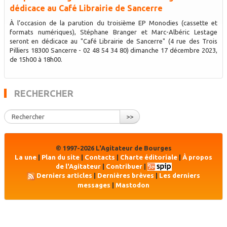
dédicace au Café Librairie de Sancerre
À l’occasion de la parution du troisième EP Monodies (cassette et
formats numériques), Stéphane Branger et Marc-Albéric Lestage
seront en dédicace au "Café Librairie de Sancerre" (4 rue des Trois
Pilliers 18300 Sancerre - 02 48 54 34 80) dimanche 17 décembre 2023,
de 15h00 à 18h00.
RECHERCHER
>>
© 1997-2026 L'Agitateur de Bourges
La une
|
Plan du site
|
Contacts
|
Charte éditoriale
|
À propos
de l'Agitateur
|
Contribuer
|
Derniers articles
|
Dernières brèves
|
Les derniers
messages
|
Mastodon