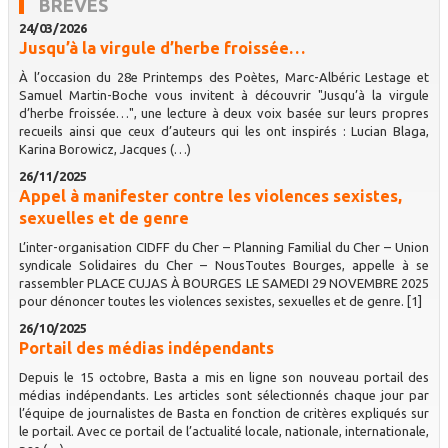
BRÈVES
24/03/2026
Jusqu’à la virgule d’herbe froissée…
À l’occasion du 28e Printemps des Poètes, Marc-Albéric Lestage et
Samuel Martin-Boche vous invitent à découvrir "Jusqu’à la virgule
d’herbe froissée…", une lecture à deux voix basée sur leurs propres
recueils ainsi que ceux d’auteurs qui les ont inspirés : Lucian Blaga,
Karina Borowicz, Jacques (…)
26/11/2025
Appel à manifester contre les violences sexistes,
sexuelles et de genre
L’inter-organisation CIDFF du Cher – Planning Familial du Cher – Union
syndicale Solidaires du Cher – NousToutes Bourges, appelle à se
rassembler PLACE CUJAS À BOURGES LE SAMEDI 29 NOVEMBRE 2025
pour dénoncer toutes les violences sexistes, sexuelles et de genre. [1]
26/10/2025
Portail des médias indépendants
Depuis le 15 octobre, Basta a mis en ligne son nouveau portail des
médias indépendants. Les articles sont sélectionnés chaque jour par
l’équipe de journalistes de Basta en fonction de critères expliqués sur
le portail. Avec ce portail de l’actualité locale, nationale, internationale,