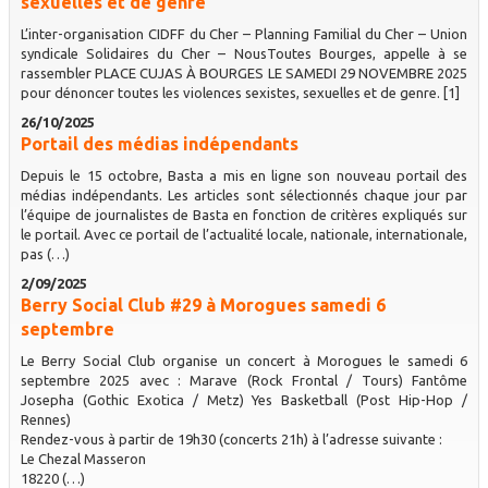
sexuelles et de genre
L’inter-organisation CIDFF du Cher – Planning Familial du Cher – Union
syndicale Solidaires du Cher – NousToutes Bourges, appelle à se
rassembler PLACE CUJAS À BOURGES LE SAMEDI 29 NOVEMBRE 2025
pour dénoncer toutes les violences sexistes, sexuelles et de genre. [1]
26/10/2025
Portail des médias indépendants
Depuis le 15 octobre, Basta a mis en ligne son nouveau portail des
médias indépendants. Les articles sont sélectionnés chaque jour par
l’équipe de journalistes de Basta en fonction de critères expliqués sur
le portail. Avec ce portail de l’actualité locale, nationale, internationale,
pas (…)
2/09/2025
Berry Social Club #29 à Morogues samedi 6
septembre
Le Berry Social Club organise un concert à Morogues le samedi 6
septembre 2025 avec : Marave (Rock Frontal / Tours) Fantôme
Josepha (Gothic Exotica / Metz) Yes Basketball (Post Hip-Hop /
Rennes)
Rendez-vous à partir de 19h30 (concerts 21h) à l’adresse suivante :
Le Chezal Masseron
18220 (…)