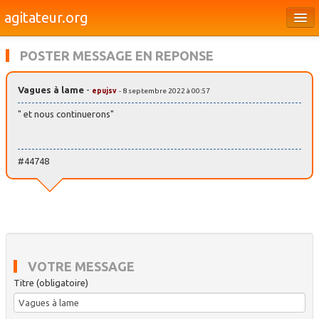
agitateur.org
Éditoriaux
POSTER MESSAGE EN REPONSE
Bourges & le Cher
Vagues à lame
-
epujsv
- 8 septembre 2022 à 00:57
Société
" et nous continuerons"
Culture
Médias
#44748
Dossiers
Brèves
VOTRE MESSAGE
Titre (obligatoire)