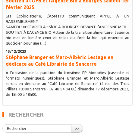
Soutien à l’OFB et l’Agence Bio à Bourges samedi 1er
février 2025
Les Écologistes18, L’Après18 communiquent APPEL À UN
RASSEMBLEMENT
SAMEDI 1er FÉVRIER À 15h30 À BOURGES DEVANT L’ANCIENNE MCB
SOUTIEN À L’AGENCE BIO Acteur de la transition alimentaire, l’agence
bio met en lumière ceux et celles qui font la bio, qui œuvrent au
quotidien pour une (…)
13/12/2023
Stéphane Branger et Marc-Albéric Lestage en
dédicace au Café Librairie de Sancerre
À l’occasion de la parution du troisième EP Monodies (cassette et
formats numériques), Stéphane Branger et Marc-Albéric Lestage
seront en dédicace au "Café Librairie de Sancerre" (4 rue des Trois
Pilliers 18300 Sancerre - 02 48 54 34 80) dimanche 17 décembre 2023,
de 15h00 à 18h00.
RECHERCHER
>>