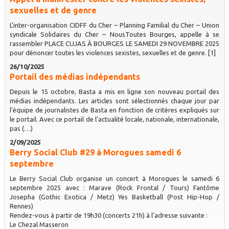
sexuelles et de genre
L’inter-organisation CIDFF du Cher – Planning Familial du Cher – Union
syndicale Solidaires du Cher – NousToutes Bourges, appelle à se
rassembler PLACE CUJAS À BOURGES LE SAMEDI 29 NOVEMBRE 2025
pour dénoncer toutes les violences sexistes, sexuelles et de genre. [1]
26/10/2025
Portail des médias indépendants
Depuis le 15 octobre, Basta a mis en ligne son nouveau portail des
médias indépendants. Les articles sont sélectionnés chaque jour par
l’équipe de journalistes de Basta en fonction de critères expliqués sur
le portail. Avec ce portail de l’actualité locale, nationale, internationale,
pas (…)
2/09/2025
Berry Social Club #29 à Morogues samedi 6
septembre
Le Berry Social Club organise un concert à Morogues le samedi 6
septembre 2025 avec : Marave (Rock Frontal / Tours) Fantôme
Josepha (Gothic Exotica / Metz) Yes Basketball (Post Hip-Hop /
Rennes)
Rendez-vous à partir de 19h30 (concerts 21h) à l’adresse suivante :
Le Chezal Masseron