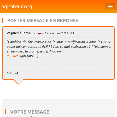
agitateur.org
Éditoriaux
POSTER MESSAGE EN REPONSE
Bourges & le Cher
Vagues à lame
-
epujsv
- 3 novembre 2022 à 10:11
Société
"
Combien de fois trouve-t-on le mot « purification » dans les 6217
Culture
pages qui composent le PLF ? 3 fois. Le mot « aération » ? 1 fois. Jamais
en lien avec la promesse d’E. Macron
."
M. Tavel
(député FI)
Médias
Dossiers
#44874
Brèves
VOTRE MESSAGE